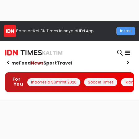
Baca artikel
IDN Times
lainnya di IDN App
Install
KALTIM
Home
Food
News
Sport
Travel
For
Indonesia Summit 2026
Soccer Times
Iklanin 
You