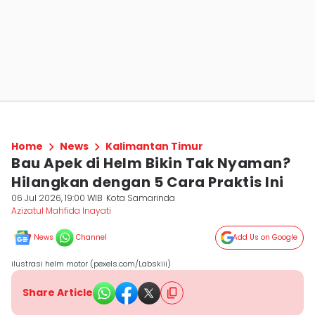
Home
News
Kalimantan Timur
Bau Apek di Helm Bikin Tak Nyaman?
Hilangkan dengan 5 Cara Praktis Ini
06 Jul 2026, 19:00 WIB
Kota Samarinda
Azizatul Mahfida Inayati
News
Channel
Add Us on Google
ilustrasi helm motor (pexels.com/Labskiii)
Share Article