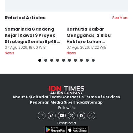
Related Articles
See More
Samarinda Gandeng
Karhutla Kalbar
P
Kejari Kawal 9 Proyek
Mengganas, 2 Ribu
D
Strategis Senilai Rp48
Hektare Lahan
P
Miliar
07 Agu 2026, 18:00 WIB
Terbakar saat Kemarau
07 Agu 2026, 17:22 WIB
P
07
News
News
Ne
About Us
Editorial Team
Contact Us
Terms of Services
Pedoman Media Siber
Index
Sitemap
Follow Us
Download