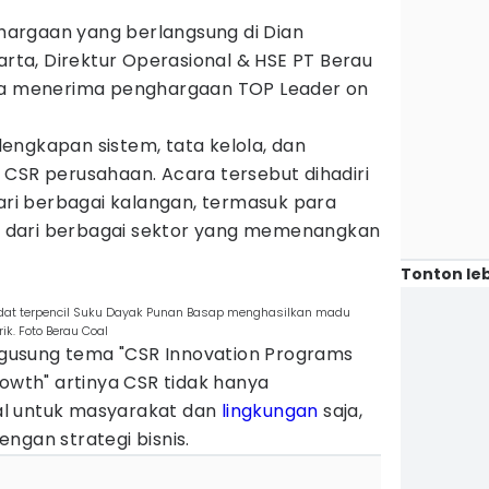
argaan yang berlangsung di Dian
karta, Direktur Operasional & HSE PT Berau
uga menerima penghargaan TOP Leader on
engkapan sistem, tata kelola, dan
 CSR perusahaan. Acara tersebut dihadiri
dari berbagai kalangan, termasuk para
 dari berbagai sektor yang memenangkan
Tonton leb
dat terpencil Suku Dayak Punan Basap menghasilkan madu
k. Foto Berau Coal
usung tema "CSR Innovation Programs
rowth" artinya CSR tidak hanya
l untuk masyarakat dan
lingkungan
saja,
ngan strategi bisnis.