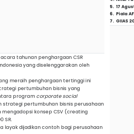
5
.
17 Agus
6
.
Piala A
7
.
GIIAS 2
, acara tahunan penghargaan CSR
Indonesia yang diselenggarakan oleh
g meraih penghargaan tertinggi ini
strategi pertumbuhan bisnis yang
antara program
corporate social
 strategi pertumbuhan bisnis perusahaan
elah mengadopsi konsep CSV (creating
0 SR.
uga layak dijadikan contoh bagi perusahaan