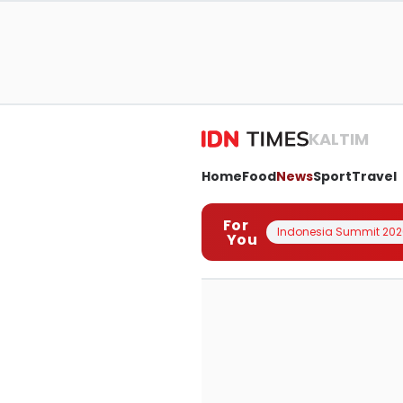
KALTIM
Home
Food
News
Sport
Travel
For
Indonesia Summit 202
You