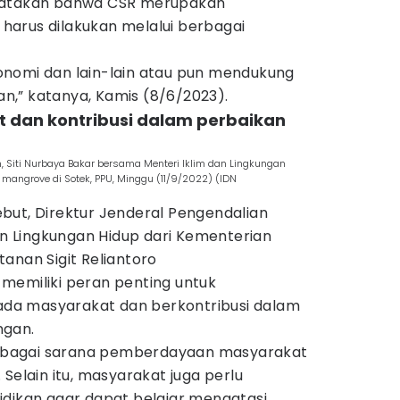
ngatakan bahwa CSR merupakan
arus dilakukan melalui berbagai
nomi dan lain-lain atau pun mendukung
,” katanya, Kamis (8/6/2023).
 dan kontribusi dalam perbaikan
 Siti Nurbaya Bakar bersama Menteri Iklim dan Lingkungan
mangrove di Sotek, PPU, Minggu (11/9/2022) (IDN
but, Direktur Jenderal Pengendalian
 Lingkungan Hidup dari Kementerian
anan Sigit Reliantoro
memiliki peran penting untuk
a masyarakat dan berkontribusi dalam
ngan.
bagai sarana pemberdayaan masyarakat
Selain itu, masyarakat juga perlu
idikan agar dapat belajar mengatasi