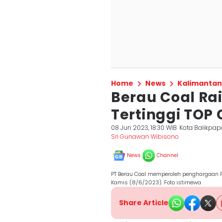
Home
News
Kalimantan
Berau Coal Ra
Tertinggi TOP
08 Jun 2023, 18:30 WIB
Kota Balikpa
Sri Gunawan Wibisono
News
Channel
PT Berau Coal memperoleh penghargaan
Kamis (8/6/2023). Foto istimewa
Share Article