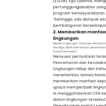
(ESDM) Ego Syahrial, me
pertanggungjawaban yang h
program kemasyarakatan.
“Sehingga, ada dampak eko
pembangunan berkelanjutan
2. Memberikan manfaat
lingkungan
Menteri Lingkungan Hidup dan Kehutanan,
Norwegia, Barth Eide lakukan penanaman 
Times/Fatmawati)
Menyusul pernyataan terse
Pencemaran dan Kerusakan
Lingkungan Hidup dan Kehut
menekankan, bahwa bisnis 
memberikan manfaat kepad
upaya memperbaiki lingku
Ia menggambarkan CSR se
dalam lingkungan tersebut. 
diberdayakan melalui pend