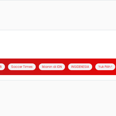
6
Soccer Times
Iklanin di IDN
INSIDENESIA
Yuk Pilih !