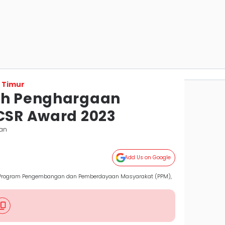
 Timur
ih Penghargaan
 CSR Award 2023
pan
Add Us on Google
 Program Pengembangan dan Pemberdayaan Masyarakat (PPM),