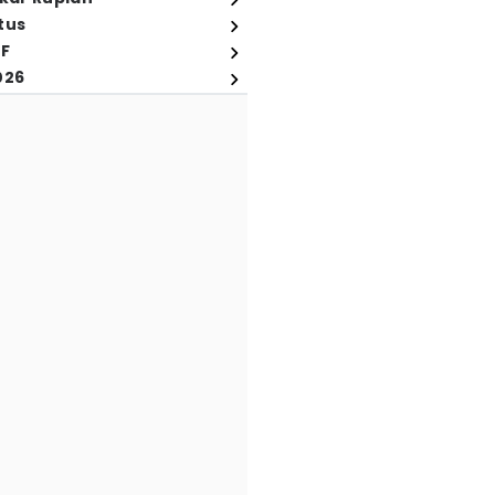
tus
FF
026