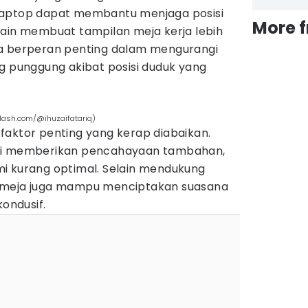
laptop dapat membantu menjaga posisi
More 
lain membuat tampilan meja kerja lebih
ga berperan penting dalam mengurangi
g punggung akibat posisi duduk yang
lash.com/@ihuzaifatariq)
faktor penting yang kerap diabaikan.
gsi memberikan pencahayaan tambahan,
i kurang optimal. Selain mendukung
 meja juga mampu menciptakan suasana
kondusif.