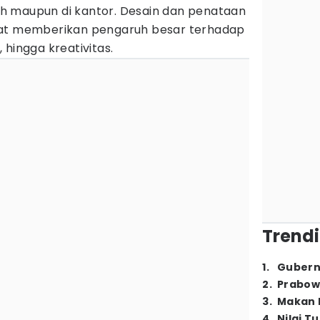
umah maupun di kantor. Desain dan penataan
pat memberikan pengaruh besar terhadap
 hingga kreativitas.
Trendi
1
.
Gubern
2
.
Prabow
3
.
Makan B
4
.
Nilai T