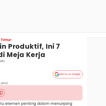
 Timur
n Produktif, Ini 7
i Meja Kerja
nda
Add Us on Google
_taha)
atu elemen penting dalam menunjang