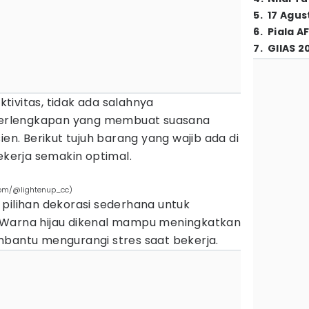
5
.
17 Agus
6
.
Piala A
7
.
GIIAS 2
ivitas, tidak ada salahnya
erlengkapan yang membuat suasana
ien. Berikut tujuh barang yang wajib ada di
bekerja semakin optimal.
com/@lightenup_cc)
pilihan dekorasi sederhana untuk
 Warna hijau dikenal mampu meningkatkan
mbantu mengurangi stres saat bekerja.