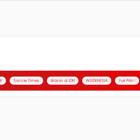
6
Soccer Times
Iklanin di IDN
INSIDENESIA
Yuk Pilih !