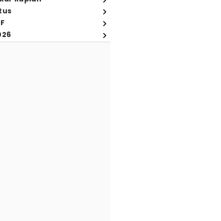
tus
FF
026