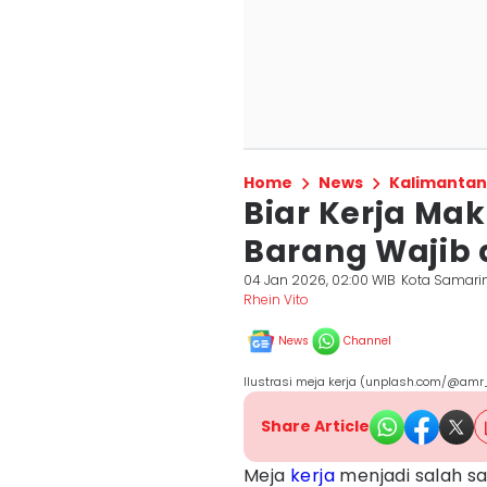
Home
News
Kalimantan
Biar Kerja Maki
Barang Wajib d
04 Jan 2026, 02:00 WIB
Kota Samari
Rhein Vito
News
Channel
Ilustrasi meja kerja (unplash.com/@amr
Share Article
Meja
kerja
menjadi salah s