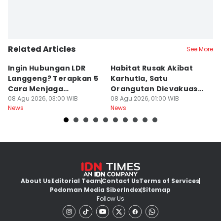
Related Articles
See More
Ingin Hubungan LDR
Habitat Rusak Akibat
K
Langgeng? Terapkan 5
Karhutla, Satu
C
Cara Menjaga
Orangutan Dievakuasi
T
Kesetiaan Ini
08 Agu 2026, 03:00 WIB
di Ketapang
08 Agu 2026, 01:00 WIB
07
News
News
Ne
About Us
Editorial Team
Contact Us
Terms of Services
Pedoman Media Siber
Index
Sitemap
Follow Us