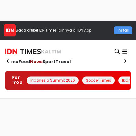
Baca artikel
IDN Times
lainnya di IDN App
Install
KALTIM
Home
Food
News
Sport
Travel
For
Indonesia Summit 2026
Soccer Times
Iklanin 
You