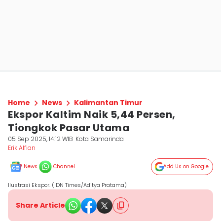
Home
News
Kalimantan Timur
Ekspor Kaltim Naik 5,44 Persen,
Tiongkok Pasar Utama
05 Sep 2025, 14:12 WIB
Kota Samarinda
Erik Alfian
News
Channel
Add Us on Google
Ilustrasi Ekspor. (IDN Times/Aditya Pratama)
Share Article