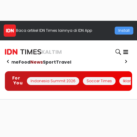
Baca artikel
IDN Times
lainnya di IDN App
Install
KALTIM
Home
Food
News
Sport
Travel
For
Indonesia Summit 2026
Soccer Times
Iklanin 
You