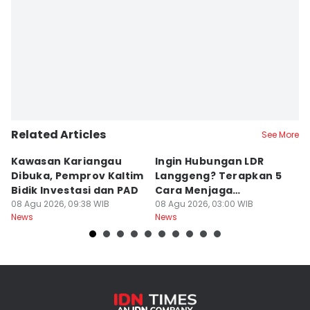
Related Articles
See More
Kawasan Kariangau
Ingin Hubungan LDR
H
Dibuka, Pemprov Kaltim
Langgeng? Terapkan 5
K
Bidik Investasi dan PAD
Cara Menjaga
O
08 Agu 2026, 09:38 WIB
Kesetiaan Ini
08 Agu 2026, 03:00 WIB
d
08
News
News
Ne