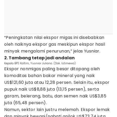
“Peningkatan nilai ekspor migas ini disebabkan
oleh naiknya ekspor gas meskipun ekspor hasil
minyak mengalami penurunan,” jelas Yusniar.
2. Tambang tetap jadi andalan
Kepala BPS Kaltim, Yusniar Juliana. (Dok. Istimewa)
Ekspor nonmigas paling besar ditopang oleh
komoditas bahan bakar mineral yang naik
US$121,60 juta atau 12,28 persen. Selain itu, ekspor
pupuk naik US$8,88 juta (13,15 persen), serta
garam, belerang, batu, dan semen naik US$3,85
juta (65,48 persen).
Namun, sektor lain justru melemah. Ekspor lemak
dan minyak hewani/nabati anjlok US$73,74 juta