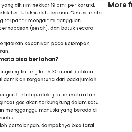
More 
yang dikirim, sekitar 19 cm³ per kartrid,
idak terdeteksi oleh Jerman. Gas air mata
g terpapar mengalami gangguan
 pernapasan (sesak), dan batuk secara
a menjadikan kepanikan pada kelompok
san.
 mata bisa bertahan?
langsung kurang lebih 30 menit bahkan
al demikian tergantung dari pada jumlah
uangan tertutup, efek gas air mata akan
ngat gas akan terkungkung dalam satu
kan mengganggu manusia yang berada di
rsebut.
leh pertolongan, dampaknya bisa fatal