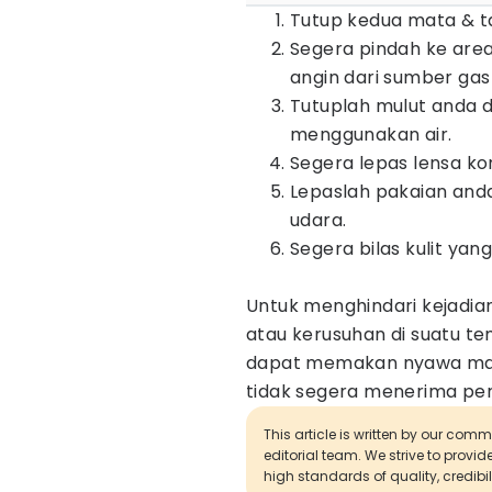
Tutup kedua mata & t
Segera pindah ke area
angin dari sumber gas
Tutuplah mulut anda d
menggunakan air.
Segera lepas lensa k
Lepaslah pakaian and
udara.
Segera bilas kulit ya
Untuk menghindari kejadia
atau kerusuhan di suatu te
dapat memakan nyawa manusi
tidak segera menerima per
This article is written by our com
editorial team. We strive to provi
high standards of quality, credibil