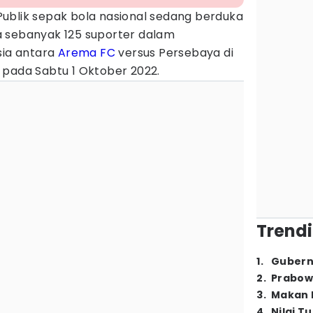
Publik sepak bola nasional sedang berduka
 sebanyak 125 suporter dalam
sia antara
Arema FC
versus Persebaya di
pada Sabtu 1 Oktober 2022.
Trendi
1
.
Gubern
2
.
Prabow
3
.
Makan B
4
.
Nilai T