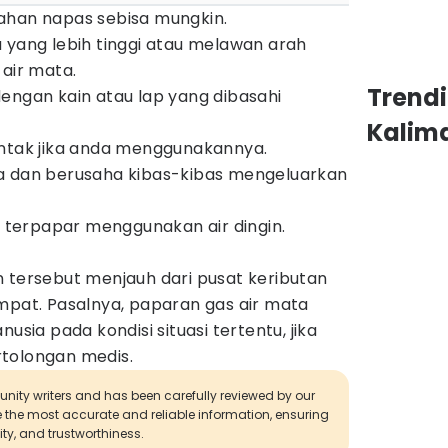
ahan napas sebisa mungkin.
 yang lebih tinggi atau melawan arah
 air mata.
Trend
engan kain atau lap yang dibasahi
Kalim
ontak jika anda menggunakannya.
a dan berusaha kibas-kibas mengeluarkan
ng terpapar menggunakan air dingin.
n tersebut menjauh dari pusat keributan
mpat. Pasalnya, paparan gas air mata
a pada kondisi situasi tertentu, jika
tolongan medis.
munity writers and has been carefully reviewed by our
de the most accurate and reliable information, ensuring
ity, and trustworthiness.