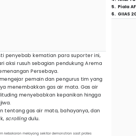
5
.
Piala A
6
.
GIIAS 2
ti penyebab kematian para suporter ini,
ri aksi rusuh sebagian pendukung Arema
k kemenangan Persebaya.
 mengejar pemain dan pengurus tim yang
nya menembakkan gas air mata. Gas air
 dituding menyebabkan kepanikan hingga
jiwa.
an tentang gas air mata, bahayanya, dan
uk,
scrolling
dulu.
a
am kebakaran melayang sekitar demonstran saat protes