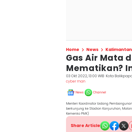
Home
News
Kalimantan
Gas Air Mata 
Mematikan? Ini
03 Okt 2022, 13:00 WIB
Kota Balikpap
cyber man
News
Channel
Menteri Koordinator bidang Pembanguna
berkunjung ke Stadion Kanjuruhan, Malang
Kemenko PMK)
Share Article