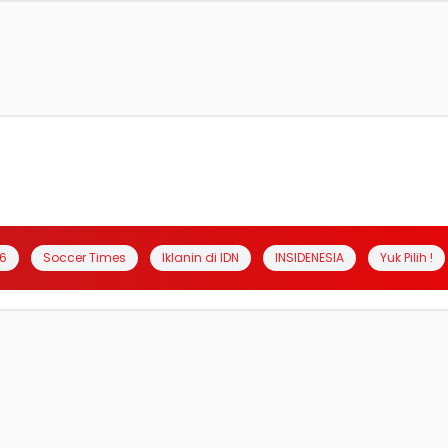
6
Soccer Times
Iklanin di IDN
INSIDENESIA
Yuk Pilih !