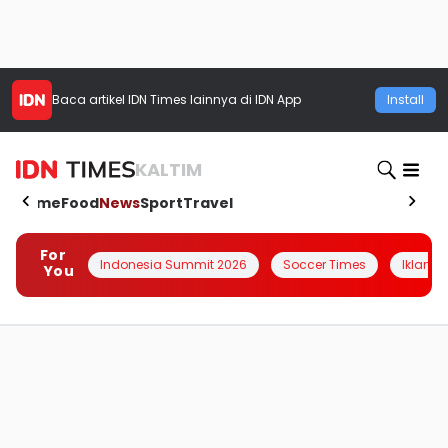
Baca artikel
IDN Times
lainnya di IDN App
Install
KALTIM
Home
Food
News
Sport
Travel
For
Indonesia Summit 2026
Soccer Times
Iklanin 
You