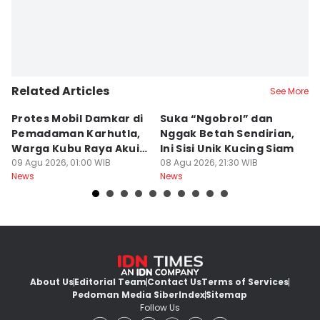
Related Articles
See More
Protes Mobil Damkar di
Suka “Ngobrol” dan
G
Pemadaman Karhutla,
Nggak Betah Sendirian,
Ke
Warga Kubu Raya Akui
Ini Sisi Unik Kucing Siam
K
Khilaf
09 Agu 2026, 01:00 WIB
08 Agu 2026, 21:30 WIB
08
News
News
Ne
About Us
Editorial Team
Contact Us
Terms of Services
Pedoman Media Siber
Index
Sitemap
Follow Us