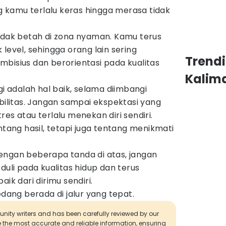
kamu terlalu keras hingga merasa tidak
tidak betah di zona nyaman. Kamu terus
level, sehingga orang lain sering
Trend
bisius dan berorientasi pada kualitas
Kalim
gi adalah hal baik, selama diimbangi
bilitas. Jangan sampai ekspektasi yang
es atau terlalu menekan diri sendiri.
ntang hasil, tetapi juga tentang menikmati
engan beberapa tanda di atas, jangan
duli pada kualitas hidup dan terus
ik dari dirimu sendiri.
ng berada di jalur yang tepat.
munity writers and has been carefully reviewed by our
de the most accurate and reliable information, ensuring