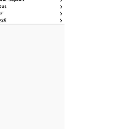
tus
FF
026