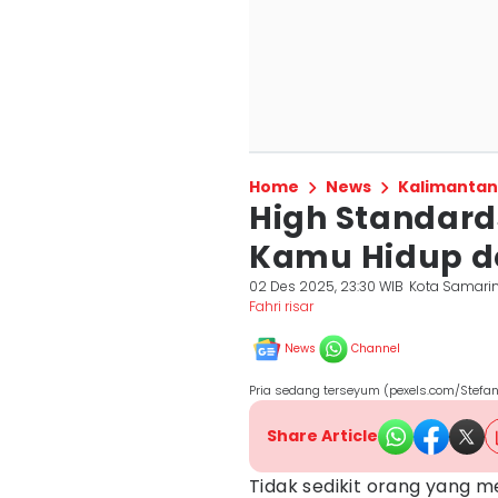
Home
News
Kalimantan
High Standards 
Kamu Hidup de
02 Des 2025, 23:30 WIB
Kota Samari
Fahri risar
News
Channel
Pria sedang terseyum (pexels.com/Stefan
Share Article
Tidak sedikit orang yang m