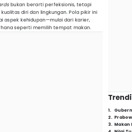
ards
bukan berarti perfeksionis, tetapi
alitas diri dan lingkungan. Pola pikir ini
i aspek kehidupan—mulai dari karier,
rhana seperti memilih tempat makan.
Trendi
1
.
Gubern
2
.
Prabow
3
.
Makan B
4
.
Nilai T