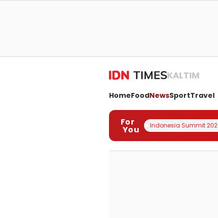
KALTIM
Home
Food
News
Sport
Travel
For
Indonesia Summit 202
You