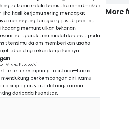
 sehingga kamu selalu berusaha memberikan
More 
 jika hasil kerjamu sering mendapat
caya memegang tanggung jawab penting.
ini kadang memunculkan tekanan
ak sesuai harapan, kamu mudah kecewa pada
, konsistensimu dalam memberikan usaha
l dibanding rekan kerja lainnya.
ngan
.com/Andrea Piacquadio)
ertemanan maupun percintaan—harus
mendukung perkembangan diri. Kamu
bagi siapa pun yang datang, karena
nting daripada kuantitas.