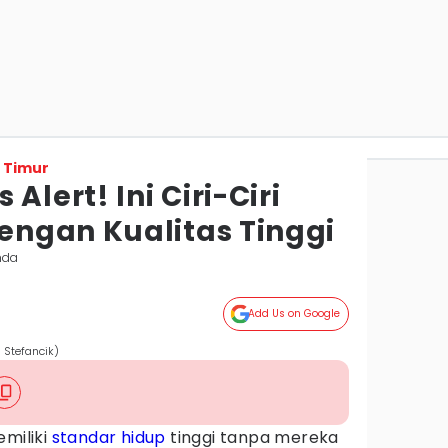
 Timur
Alert! Ini Ciri-Ciri
ngan Kualitas Tinggi
nda
Add Us on Google
 Stefancik)
emiliki
standar
hidup
tinggi tanpa mereka