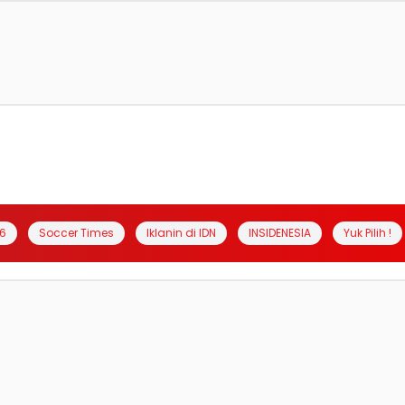
6
Soccer Times
Iklanin di IDN
INSIDENESIA
Yuk Pilih !