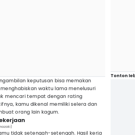
Tonton leb
engambilan keputusan bisa memakan
a menghabiskan waktu lama menelusuri
uk mencari tempat dengan rating
ifnya, kamu dikenal memiliki selera dan
mbuat orang lain kagum.
pekerjaan
imazaki)
amu tidak setengah-setengah. Hasil kerja