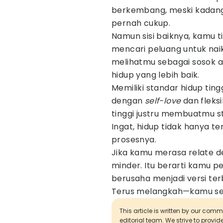
berkembang, meski kadang 
pernah cukup.
Namun sisi baiknya, kamu 
mencari peluang untuk naik 
melihatmu sebagai sosok am
hidup yang lebih baik.
Memiliki standar hidup ting
dengan
self-love
dan fleksi
tinggi justru membuatmu str
Ingat, hidup tidak hanya te
prosesnya.
Jika kamu merasa relate d
minder. Itu berarti kamu pe
berusaha menjadi versi terba
Terus melangkah—kamu seda
This article is written by our com
editorial team. We strive to provi