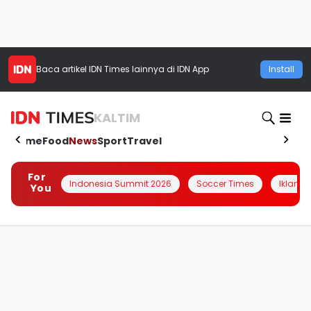
Baca artikel
IDN Times
lainnya di IDN App
Install
KALTIM
Home
Food
News
Sport
Travel
For
Indonesia Summit 2026
Soccer Times
Iklanin 
You