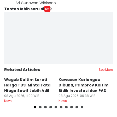
Sri Gunawan Wibisono
Tonton lebih seru di
Related Articles
See More
Wagub Kaltim Soroti
Kawasan Kariangau
I
Harga TBS, Minta Tata
Dibuka, Pemprov Kaltim
L
Niaga Sawit Lebih Adil
Bidik Investasi dan PAD
C
08 Agu 2026, 11:00 WIB
08 Agu 2026, 09:38 WIB
K
08
News
News
Ne