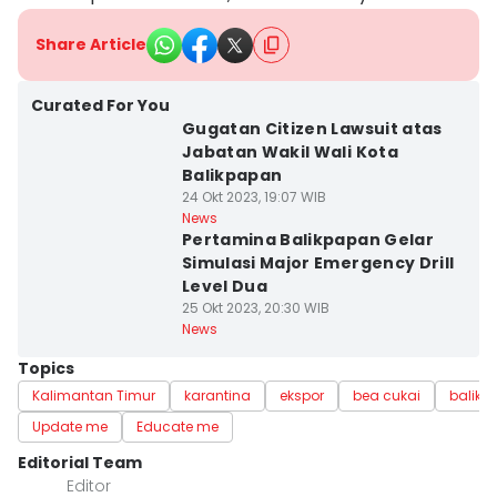
Share Article
Curated For You
Gugatan Citizen Lawsuit atas
Jabatan Wakil Wali Kota
Balikpapan
24 Okt 2023, 19:07 WIB
News
Pertamina Balikpapan Gelar
Simulasi Major Emergency Drill
Level Dua
25 Okt 2023, 20:30 WIB
News
Topics
Kalimantan Timur
karantina
ekspor
bea cukai
balikp
Update me
Educate me
Editorial Team
Editor