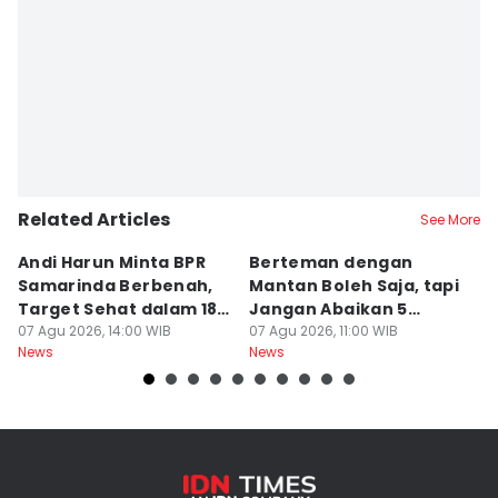
Editor
Sri Gunawan Wibisono
Related Articles
See More
Andi Harun Minta BPR
Berteman dengan
B
Samarinda Berbenah,
Mantan Boleh Saja, tapi
S
Target Sehat dalam 18
Jangan Abaikan 5
A
Bulan
07 Agu 2026, 14:00 WIB
Aturan Ini
07 Agu 2026, 11:00 WIB
T
07
News
News
Ne