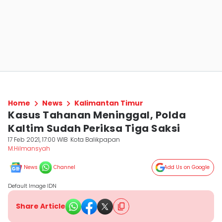
Home
News
Kalimantan Timur
Kasus Tahanan Meninggal, Polda
Kaltim Sudah Periksa Tiga Saksi
17 Feb 2021, 17:00 WIB
Kota Balikpapan
M.Hilmansyah
News
Channel
Add Us on Google
Default Image IDN
Share Article