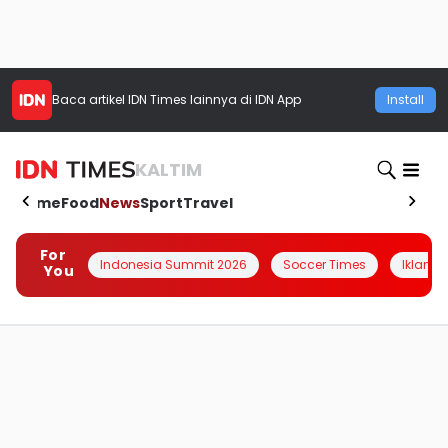
Baca artikel
IDN Times
lainnya di IDN App
Install
KALTIM
Home
Food
News
Sport
Travel
For
Indonesia Summit 2026
Soccer Times
Iklanin 
You