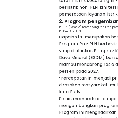
teraliri listrik secara sign
berlistrik non-PLN, kini te
pemerataan layanan listrik
2. Program pengembanga
PT PLN (Persero) memasang fasilitas pemb
Kaltim. Foto PLN
Capaian itu merupakan has
Program Pra-PLN berbasis 
yang dijalankan Pemprov K
Daya Mineral (ESDM) bersa
mampu mendorong rasio des
persen pada 2027.
“Percepatan ini menjadi pr
dirasakan masyarakat, mula
kata Rudy.
Selain memperluas jaringan 
mengembangkan program PLT
Program ini menghadirkan 