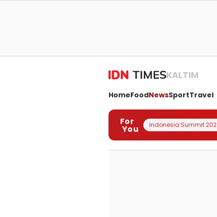
KALTIM
Home
Food
News
Sport
Travel
For
Indonesia Summit 202
You