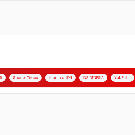
6
Soccer Times
Iklanin di IDN
INSIDENESIA
Yuk Pilih !