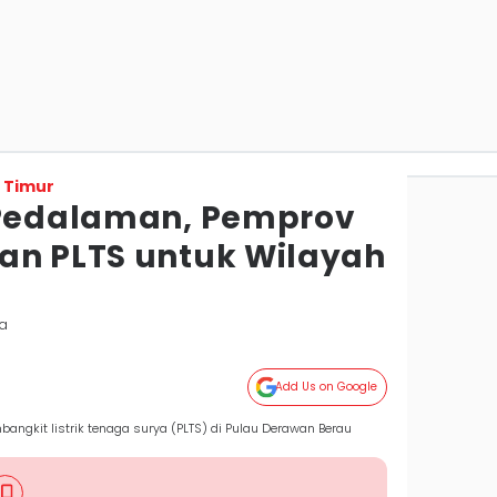
 Timur
 Pedalaman, Pemprov
an PLTS untuk Wilayah
da
Add Us on Google
angkit listrik tenaga surya (PLTS) di Pulau Derawan Berau