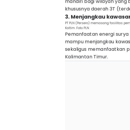
mandiri bagi wilayah yang 
khususnya daerah 3T (terde
3. Menjangkau kawasan 
PT PLN (Persero) memasang fasilitas pemb
Kaltim. Foto PLN
Pemanfaatan energi surya di
mampu menjangkau kawasan
sekaligus memanfaatkan po
Kalimantan Timur.