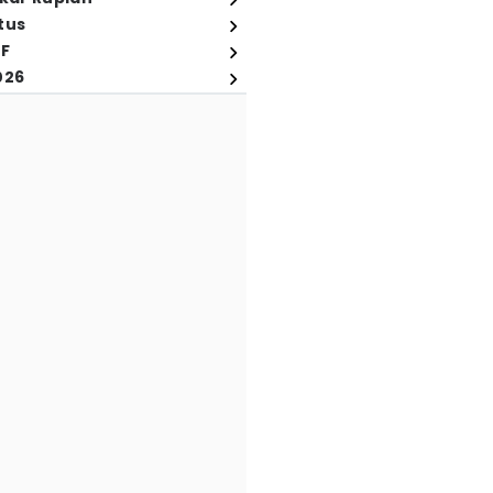
tus
FF
026