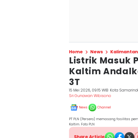
Home
News
Kalimantan
Listrik Masuk
Kaltim Andalk
3T
15 Mei 2026, 09:15 WIB
Kota Samarin
Sri Gunawan Wibisono
News
Channel
PT PLN (Persero) memasang fasilitas pemb
Kaltim. Foto PLN
Share Article