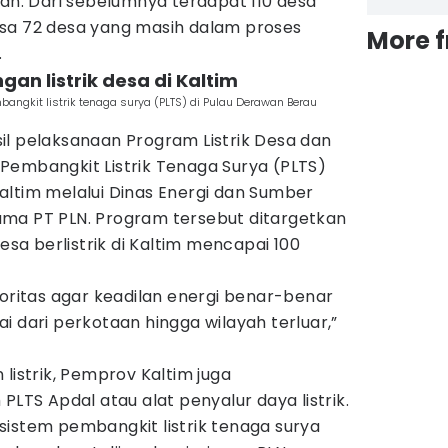
ifikan. Dari sebelumnya terdapat 110 desa
rsisa 72 desa yang masih dalam proses
More 
.
n listrik desa di Kaltim
angkit listrik tenaga surya (PLTS) di Pulau Derawan Berau
il pelaksanaan Program Listrik Desa dan
Pembangkit Listrik Tenaga Surya (PLTS)
altim melalui Dinas Energi dan Sumber
ma PT PLN. Program tersebut ditargetkan
a berlistrik di Kaltim mencapai 100
ioritas agar keadilan energi benar-benar
i dari perkotaan hingga wilayah terluar,”
listrik, Pemprov Kaltim juga
S Apdal atau alat penyalur daya listrik.
sistem pembangkit listrik tenaga surya