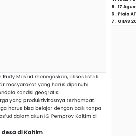
5
.
17 Agus
6
.
Piala A
7
.
GIIAS 2
 Rudy Mas'ud menegaskan, akses listrik
r masyarakat yang harus dipenuhi
dala kondisi geografis.
warga yang produktivitasnya terhambat.
ga harus bisa belajar dengan baik tanpa
 Mas’ud dalam akun IG Pemprov Kaltim di
uk desa di Kaltim