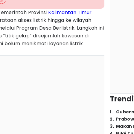
Pemerintah Provinsi
Kalimantan Timur
aan akses listrik hingga ke wilayah
lalui Program Desa Berlistrik. Langkah ini
“titik gelap” di sejumlah kawasan di
i belum menikmati layanan listrik
Trendi
1
.
Gubern
2
.
Prabow
3
.
Makan B
4
.
Nilai T