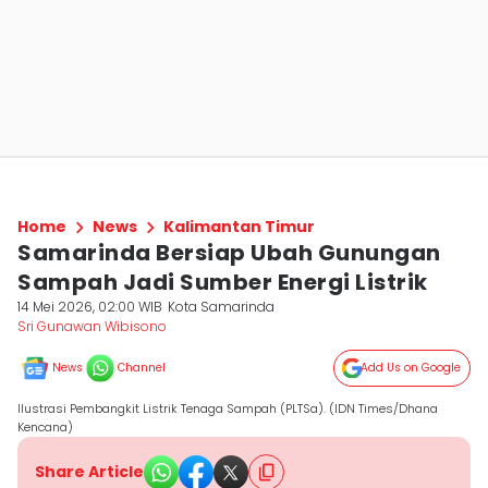
Home
News
Kalimantan Timur
Samarinda Bersiap Ubah Gunungan
Sampah Jadi Sumber Energi Listrik
14 Mei 2026, 02:00 WIB
Kota Samarinda
Sri Gunawan Wibisono
News
Channel
Add Us on Google
Ilustrasi Pembangkit Listrik Tenaga Sampah (PLTSa). (IDN Times/Dhana
Kencana)
Share Article