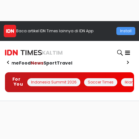
Baca artikel
IDN Times
lainnya di IDN App
Install
KALTIM
Home
Food
News
Sport
Travel
For
Indonesia Summit 2026
Soccer Times
Iklanin 
You