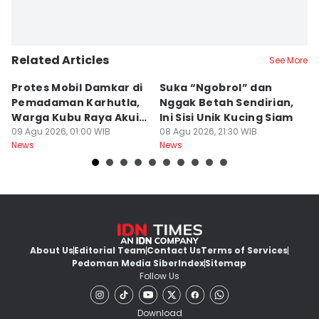
Related Articles
See More
Protes Mobil Damkar di
Suka “Ngobrol” dan
G
Pemadaman Karhutla,
Nggak Betah Sendirian,
Ke
Warga Kubu Raya Akui
Ini Sisi Unik Kucing Siam
K
Khilaf
09 Agu 2026, 01:00 WIB
08 Agu 2026, 21:30 WIB
08
News
News
Ne
About Us
Editorial Team
Contact Us
Terms of Services
Pedoman Media Siber
Index
Sitemap
Follow Us
Download