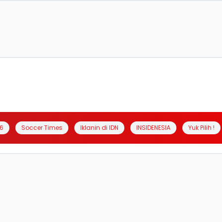
6
Soccer Times
Iklanin di IDN
INSIDENESIA
Yuk Pilih !