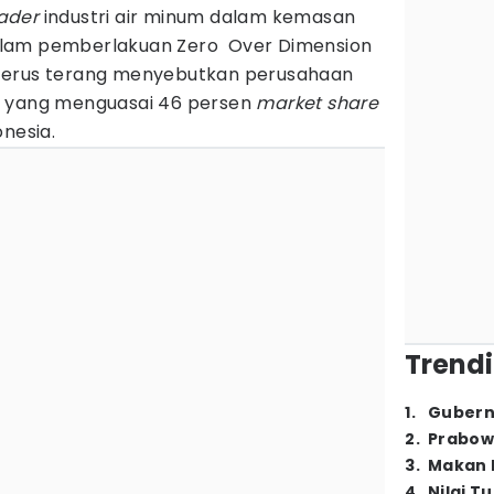
ader
industri air minum dalam kemasan
alam pemberlakuan Zero Over Dimension
terus terang menyebutkan perusahaan
a yang menguasai 46 persen
market share
onesia.
Trendi
1
.
Gubern
2
.
Prabow
3
.
Makan B
4
.
Nilai T