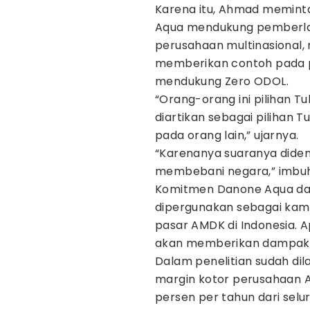
Karena itu, Ahmad memint
Aqua mendukung pemberlak
perusahaan multinasional
memberikan contoh pada p
mendukung Zero ODOL.
“Orang-orang ini pilihan T
diartikan sebagai piliha
pada orang lain,” ujarnya.
“Karenanya suaranya diden
membebani negara,” imbu
Komitmen Danone Aqua dal
dipergunakan sebagai kam
pasar AMDK di Indonesia. A
akan memberikan dampak s
Dalam penelitian sudah di
margin kotor perusahaan
persen per tahun dari selur