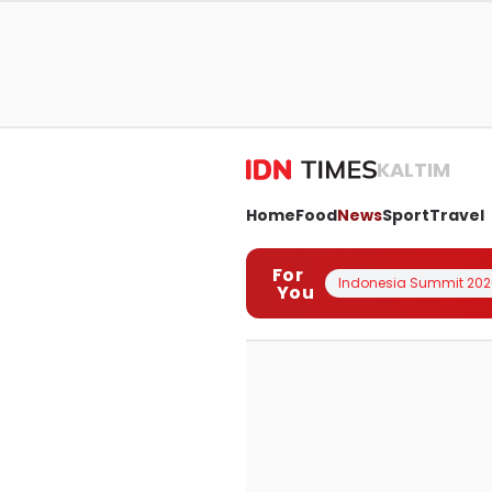
KALTIM
Home
Food
News
Sport
Travel
For
Indonesia Summit 202
You