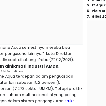
5
.
17 Agus
6
.
Piala A
7
.
GIIAS 2
none Aqua semestinya mereka bisa
er pengusaha lainnya,” kata Direktur
din saat dihubungi, Rabu (22/12/2021).
n dinikmati industri AMDK
Polri. Foto istimewa
e Aqua terdepan dalam penguasaan
tor lain sebesar 15,2 persen (6
persen (7.273 sektor UMKM). Tetapi praktik
erusahaan multinasional ini yang paling
gan dalam sistem pengangkutan
truk
-