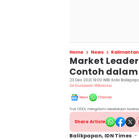
Home
News
Kalimantan
Market Leader
Contoh dalam
23 Des 2021, 19:00 WIB
Kota Balikpap
Sri Gunawan Wibisono
News
Channel
Truk ODOL mengalami kecelakaan karena 
Share Article
Balikpapan, IDN Times
- 