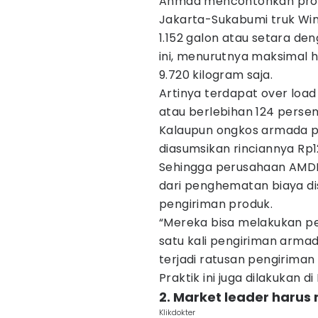
Ahmad mencontohkan pros
Jakarta-Sukabumi truk Wi
1.152 galon atau setara den
ini, menurutnya maksimal
9.720 kilogram saja.
Artinya terdapat over load
atau berlebihan 124 persen
Kalaupun ongkos armada p
diasumsikan rinciannya Rp1
Sehingga perusahaan AM
dari penghematan biaya di
pengiriman produk.
“Mereka bisa melakukan p
satu kali pengiriman armad
terjadi ratusan pengirima
Praktik ini juga dilakukan 
2. Market leader harus
Klikdokter