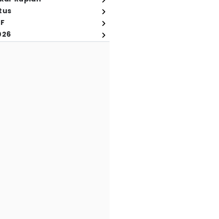
tus
FF
026