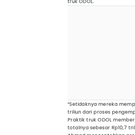
truk ODOL.
“Setidaknya mereka mempe
triliun dari proses pengem
Praktik truk ODOL memberi
totalnya sebesar Rp10,7 tri