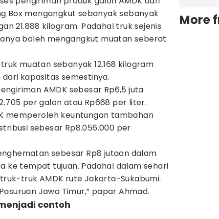
es pengiriman produk galon AMDK dari
ng Box mengangkut sebanyak sebanyak
More 
gan 21.888 kilogram. Padahal truk sejenis
 hanya boleh mengangkut muatan seberat
 truk muatan sebanyak 12.168 kilogram
 dari kapasitas semestinya.
engiriman AMDK sebesar Rp6,5 juta
2.705 per galon atau Rp668 per liter.
DK memperoleh keuntungan tambahan
stribusi sebesar Rp8.056.000 per
enghematan sebesar Rp8 jutaan dalam
a ke tempat tujuan. Padahal dalam sehari
n truk-truk AMDK rute Jakarta-Sukabumi.
di Pasuruan Jawa Timur,” papar Ahmad.
 menjadi contoh