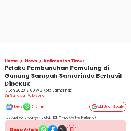
Home
News
Kalimantan Timur
Pelaku Pembunuhan Pemulung di
Gunung Sampah Samarinda Berhasil
Dibekuk
13 Jan 2023, 21:00 WIB
Kota Samarinda
Sri Gunawan Wibisono
News
Channel
Add Us on Google
Ilustrasi penondongan pistol. (IDN Times/Aditya Pratama)
Share Article