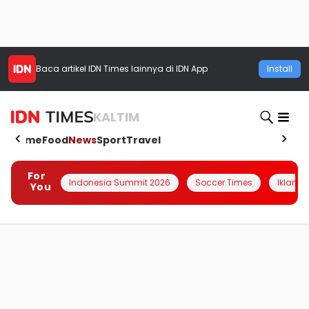
Baca artikel
IDN Times
lainnya di IDN App
Install
KALTIM
Home
Food
News
Sport
Travel
For
Indonesia Summit 2026
Soccer Times
Iklanin 
You