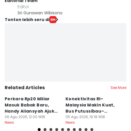
Editorial Team
Editor
Sri Gunawan Wibisono
Tonton lebih seru di
Related Articles
See More
Perkara Rp20 Miliar
Konektivitas RI–
T
Masuk Babak Baru,
Malaysia Makin Kuat,
T
Handy Aliansyah Ajukan
Bus Putussibau–
K
Banding
06 Agu 2026, 12:00 WIB
Kuching Masuki Final
05 Agu 2026, 19:18 WIB
K
05
News
News
Ne