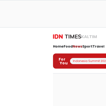
KALTIM
Home
Food
News
Sport
Travel
For
Indonesia Summit 202
You