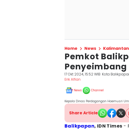
Home
News
Kalimantan
Pemkot Balik
Penyeimbang
17 Okt 2024, 15:52 WIB
Kota Balikpapa
Erik Alfian
News
Channel
Kepala Dinas Perdagangan Haemusri Umar 
Share Article
Balikpapan
, IDN Times
- 