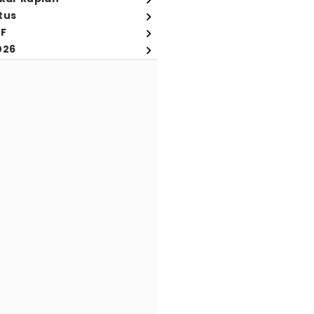
tus
FF
026