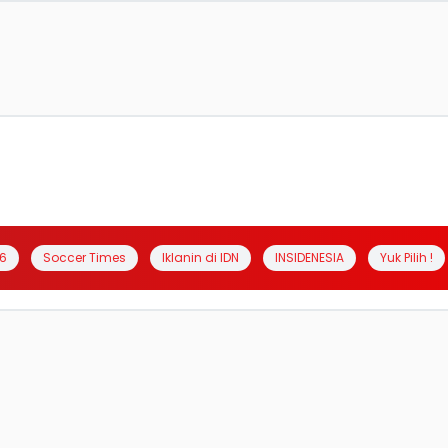
6
Soccer Times
Iklanin di IDN
INSIDENESIA
Yuk Pilih !