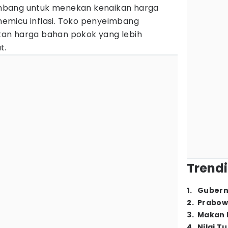
bang untuk menekan kenaikan harga
emicu inflasi. Toko penyeimbang
an harga bahan pokok yang lebih
t.
Trendi
1
.
Gubern
2
.
Prabow
3
.
Makan B
4
.
Nilai T