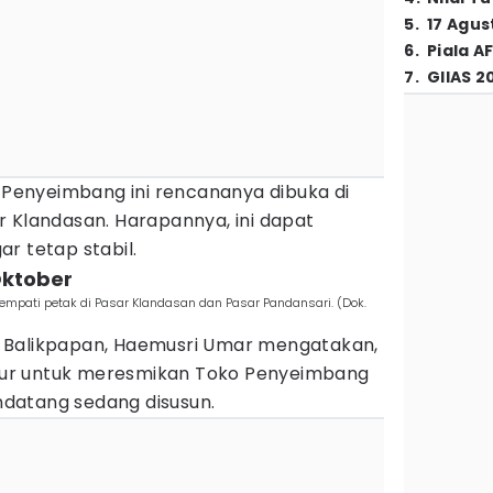
5
.
17 Agus
6
.
Piala A
7
.
GIIAS 2
o Penyeimbang ini rencananya dibuka di
r Klandasan. Harapannya, ini dapat
r tetap stabil.
Oktober
pati petak di Pasar Klandasan dan Pasar Pandansari. (Dok.
 Balikpapan, Haemusri Umar mengatakan,
ur untuk meresmikan Toko Penyeimbang
datang sedang disusun.