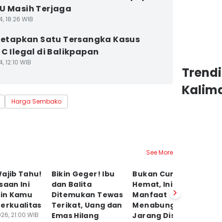
U Masih Terjaga
4, 18:26 WIB
 Tetapkan Satu Tersangka Kasus
 C Ilegal di Balikpapan
4, 12:10 WIB
Trend
Kalim
Harga Sembako
See More
ajib Tahu!
Bikin Geger! Ibu
Bukan Cuma soal
Da
saan Ini
dan Balita
Hemat, Ini 10
D
kin Kamu
Ditemukan Tewas
Manfaat
K
erkualitas
Terikat, Uang dan
Menabung yang
P
26, 21:00 WIB
Emas Hilang
Jarang Disadari
Li