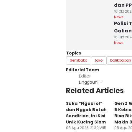
dan PP
16 Okt 202
News
Polisi
Galian
16 Okt 202
News
Topics
Sembako
toko
balikpapan
Editorial Team
Editor
Linggauni -
Related Articles
Suka “Ngobrol”
Gen Z W
dan Nggak Betah
5 Kebia
Sendirian, Ini Sisi
Bisa Bi
Unik Kucing Siam
Makin B
08 Agu 2026, 21:30 WIB
08 Agu 20