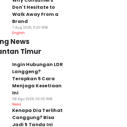
Why Consumers
Don't Hesitate to
Walk Away From a
Brand
7 Aug 2026, 11:00 WIB
English
ing News
antan Timur
Ingin Hubungan LDR
Langgeng?
Terapkan 5 Cara
Menjaga Kesetiaan
Ini
08 Agu 2026, 03:00 WIB
ri 109 Jadi 72
Wagub Kaltim
Kawasan
News
esa, Pemprov
Soroti Harga TBS,
Kariangau Dibuk
Kenapa Dia Terlihat
altim Kebut
Minta Tata Niaga
Pemprov Kaltim
Canggung? Bisa
emerataan
Sawit Lebih Adil
Bidik Investasi d
strik PLN
08 Agu 2026, 11:00 WIB
PAD
Jadi 5 Tanda Ini