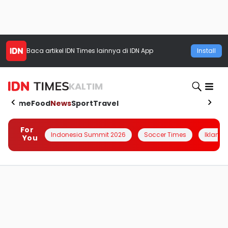
Baca artikel
IDN Times
lainnya di IDN App
Install
KALTIM
Home
Food
News
Sport
Travel
For
Indonesia Summit 2026
Soccer Times
Iklanin 
You