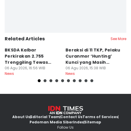
Related Articles
See More
BKSDA Kalbar
Beraksi di 11 TKP, Pelaku
55
Perkirakan 2.755
Curanmor ‘Hunting’
da
Trenggiling Tewas
Kunci yang Masih
R
untuk Dapat 551 Kg Sisik
06 Agu 2026, 16:56 WIB
Menempel
06 Agu 2026, 15:38 WIB
06
News
News
Ne
About Us
Editorial Team
Contact Us
Terms of Services
Pedoman Media Siber
Index
Sitemap
Follow Us