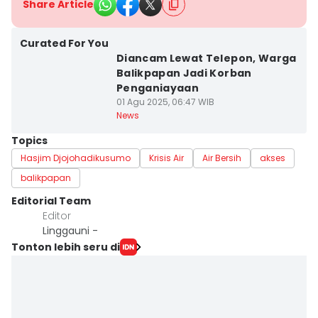
Share Article
Curated For You
Diancam Lewat Telepon, Warga
Balikpapan Jadi Korban
Penganiayaan
01 Agu 2025, 06:47 WIB
News
Topics
Hasjim Djojohadikusumo
Krisis Air
Air Bersih
akses
balikpapan
Editorial Team
Editor
Linggauni -
Tonton lebih seru di