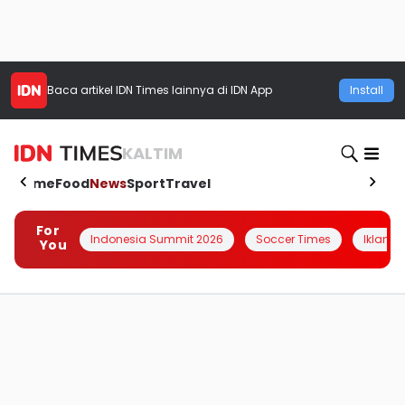
Baca artikel
IDN Times
lainnya di IDN App
Install
KALTIM
Home
Food
News
Sport
Travel
For
Indonesia Summit 2026
Soccer Times
Iklanin 
You