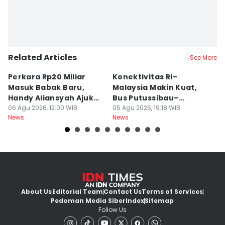
Related Articles
See More
Perkara Rp20 Miliar
Konektivitas RI–
T
Masuk Babak Baru,
Malaysia Makin Kuat,
T
Handy Aliansyah Ajukan
Bus Putussibau–
K
Banding
06 Agu 2026, 12:00 WIB
Kuching Masuki Final
05 Agu 2026, 19:18 WIB
K
05
News
News
Ne
About Us
Editorial Team
Contact Us
Terms of Services
Pedoman Media Siber
Index
Sitemap
Follow Us