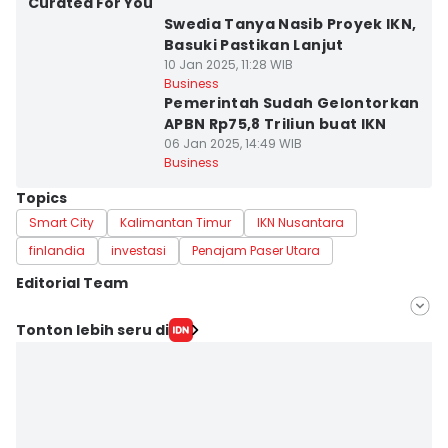
Curated For You
Swedia Tanya Nasib Proyek IKN,
Basuki Pastikan Lanjut
10 Jan 2025, 11:28 WIB
Business
Pemerintah Sudah Gelontorkan
APBN Rp75,8 Triliun buat IKN
06 Jan 2025, 14:49 WIB
Business
Topics
Smart City
Kalimantan Timur
IKN Nusantara
finlandia
investasi
Penajam Paser Utara
Editorial Team
Editor
Tonton lebih seru di
Ervan Masbanjar
Editor
Sri Gunawan Wibisono