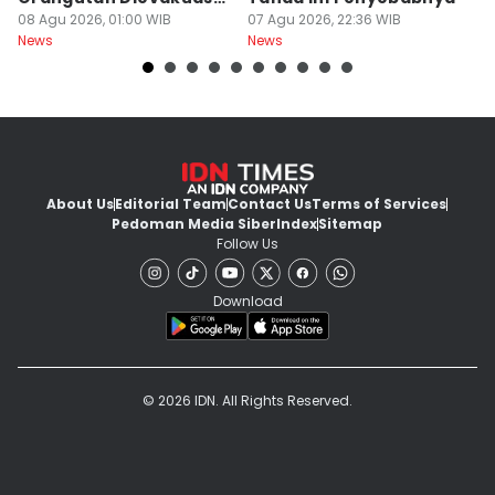
di Ketapang
08 Agu 2026, 01:00 WIB
07 Agu 2026, 22:36 WIB
Mi
07
News
News
Ne
About Us
Editorial Team
Contact Us
Terms of Services
Pedoman Media Siber
Index
Sitemap
Follow Us
Download
© 2026 IDN. All Rights Reserved.