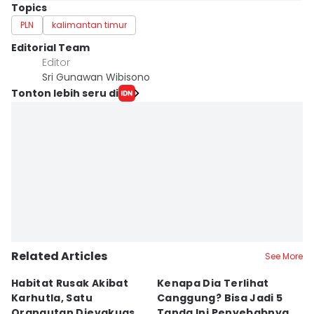
Topics
PLN
kalimantan timur
Editorial Team
Editor
Sri Gunawan Wibisono
Tonton lebih seru di
Related Articles
See More
Habitat Rusak Akibat
Kenapa Dia Terlihat
S
Karhutla, Satu
Canggung? Bisa Jadi 5
K
Orangutan Dievakuasi
Tanda Ini Penyebabnya
St