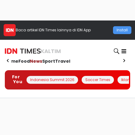
Baca artikel
IDN Times
lainnya di IDN App
Install
KALTIM
Home
Food
News
Sport
Travel
For
Indonesia Summit 2026
Soccer Times
Iklanin 
You