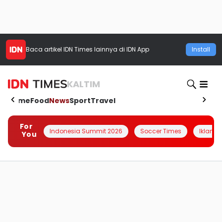
Baca artikel
IDN Times
lainnya di IDN App
Install
KALTIM
Home
Food
News
Sport
Travel
For
Indonesia Summit 2026
Soccer Times
Iklanin 
You