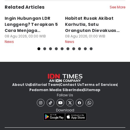
Related Articles
See More
Ingin Hubungan LDR
Habitat Rusak Akibat
K
Langgeng? Terapkan 5
Karhutla, Satu
C
Cara Menjaga
Orangutan Dievakuasi
T
Kesetiaan Ini
08 Agu 2026, 03:00 WIB
di Ketapang
08 Agu 2026, 01:00 WIB
07
News
News
Ne
About Us
Editorial Team
Contact Us
Terms of Services
Pedoman Media Siber
Index
Sitemap
Follow Us
Download