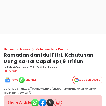
Home
News
Kalimantan Timur
Ramadan dan Idul Fitri, Kebutuhan
Uang Kartal Capai Rp1,9 Triliun
10 Feb 2025, 15:00 WIB
Kota Balikpapan
Erik Alfian
News
Channel
Add Us on Google
Uang Rupiah (https://pixabay.com/id/photos/rupiah-mata-uang-uang-
keuangan-7304261/)
Share Article