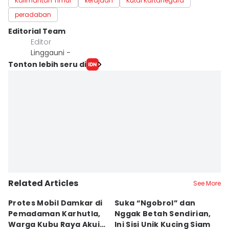
Kalimantan Timur
kerajaan
Kutai Kartanegara
peradaban
Editorial Team
Editor
Linggauni -
Tonton lebih seru di
Related Articles
See More
Protes Mobil Damkar di
Suka “Ngobrol” dan
G
Pemadaman Karhutla,
Nggak Betah Sendirian,
Ke
Warga Kubu Raya Akui
Ini Sisi Unik Kucing Siam
K