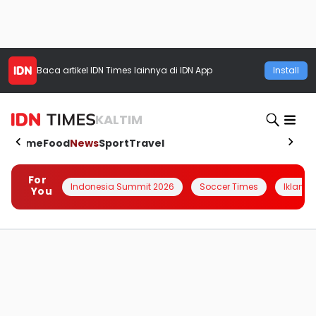
Baca artikel
IDN Times
lainnya di IDN App
Install
KALTIM
Home
Food
News
Sport
Travel
For
Indonesia Summit 2026
Soccer Times
Iklanin 
You