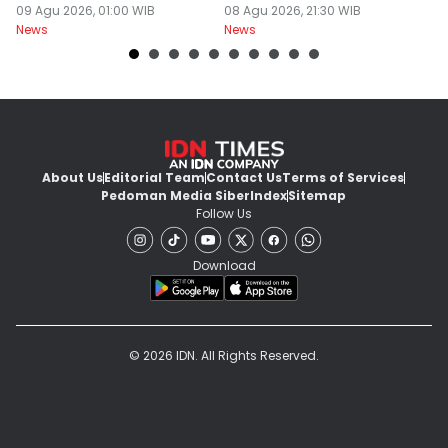
Khilaf
09 Agu 2026, 01:00 WIB
08 Agu 2026, 21:30 WIB
08
News
News
Ne
About Us
Editorial Team
Contact Us
Terms of Services
Pedoman Media Siber
Index
Sitemap
Follow Us
Download
© 2026 IDN. All Rights Reserved.