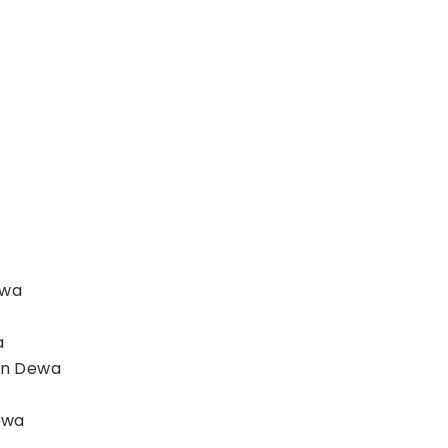
ewa
a
an Dewa
Dewa