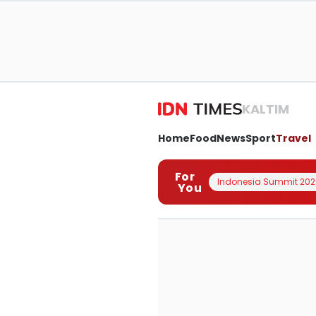
KALTIM
Home
Food
News
Sport
Travel
For
Indonesia Summit 202
You