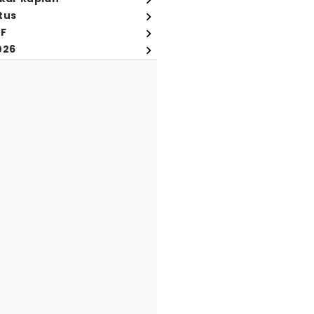
tus
FF
026