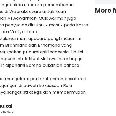
 mengadakan upacara persembahan
More 
bu di Waprakecvara untuk kaum
unan Aswawarman, Mulawarman juga
 penyucian diri untuk masuk pada kasta
cara Vratyastoma.
ulawarman, upacara penghinduan ini
aum Brahmana dan Brhamana yang
upakan pribumi asli Indonesia. Hal ini
uan intelektual Mulawarman tinggi.
lit dipahami karena bukanlah bahasa
an mengalami perkembangan pesat dari
dagangan di bawah kekuasaan Raja
nya sangat strategis dan mempermudah
 Kutai
sips.co.id)