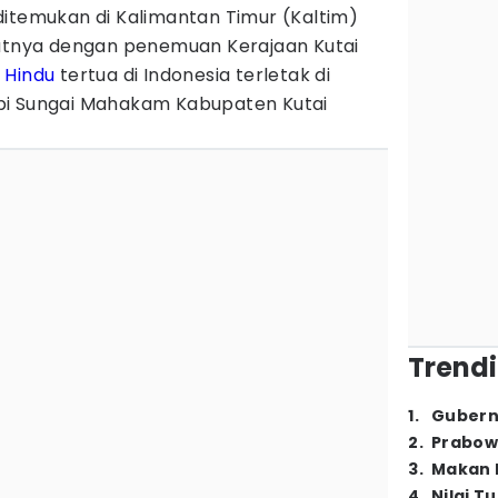
ditemukan di Kalimantan Timur (Kaltim)
patnya dengan penemuan Kerajaan Kutai
n
Hindu
tertua di Indonesia terletak di
pi Sungai Mahakam Kabupaten Kutai
Trendi
1
.
Gubern
2
.
Prabow
3
.
Makan B
4
.
Nilai T