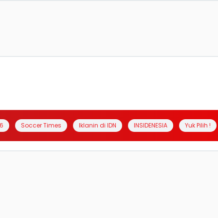
6
Soccer Times
Iklanin di IDN
INSIDENESIA
Yuk Pilih !