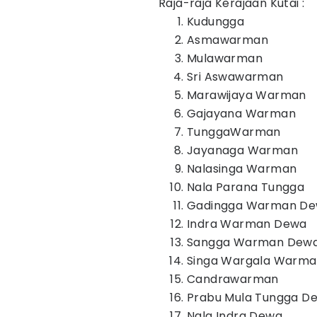
Raja-raja Kerajaan Kutai :
Kudungga
Asmawarman
Mulawarman
Sri Aswawarman
Marawijaya Warman
Gajayana Warman
TunggaWarman
Jayanaga Warman
Nalasinga Warman
Nala Parana Tungga
Gadingga Warman D
Indra Warman Dewa
Sangga Warman Dew
Singa Wargala Warm
Candrawarman
Prabu Mula Tungga 
Nala Indra Dewa