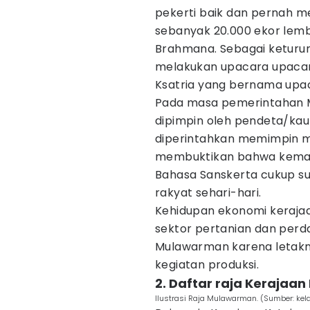
pekerti baik dan pernah
sebanyak 20.000 ekor lem
Brahmana. Sebagai ketur
melakukan upacara upacara
Ksatria yang bernama upa
Pada masa pemerintahan M
dipimpin oleh pendeta/k
diperintahkan memimpin mer
membuktikan bahwa kemamp
Bahasa Sanskerta cukup su
rakyat sehari-hari.
Kehidupan ekonomi keraja
sektor pertanian dan per
Mulawarman karena letak
kegiatan produksi.
2. Daftar raja Kerajaan
Ilustrasi Raja Mulawarman. (Sumber: kela