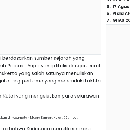
5
.
17 Agus
6
.
Piala A
7
.
GIIAS 2
i berdasarkan sumber sejarah yang
uh Prasasti Yupa yang ditulis dengan huruf
skerta yang salah satunya menuliskan
ai orang pertama yang menduduki takhta
an Kutai yang mengejutkan para sejarawan
mukan di Kecamatan Muara Kaman, Kukar. (Sumber:
 juga bahwa Kudungga memiliki seorang