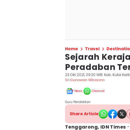
Home
Travel
Destinati
Sejarah Keraj
Peradaban Ter
23 Okt 2021, 09:30 WIB
Kab. Kutai Kar
Sri Gunawan Wibisono
News
Channel
Guru Pendidikan
Share Article
Tenggarong, IDN Times