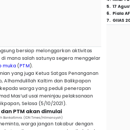
5
.
17 Agus
6
.
Piala A
7
.
GIIAS 2
gsung bersiap melonggarkan aktivitas
 di mana salah satunya segera menggelar
p muka
(
PTM
).
ian yang juga Ketua Satgas Penanganan
, Alhamdulillah Kaltim dan Balikpapan
ih kepada warga yang peduli penerapan
ahmad Mas’ud usai meninjau pelaksanaan
ikpapan, Selasa (5/10/2021).
a dan PTM akan dimulai
h Bankaltimra. (IDN Times/Hilmansyah)
eminta, warga jangan takabur dengan