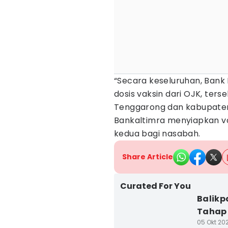
“Secara keseluruhan, Bank
dosis vaksin dari OJK, ters
Tenggarong dan kabupaten-
Bankaltimra menyiapkan va
kedua bagi nasabah.
Share Article
Curated For You
Balikp
Tahap 
05 Okt 202