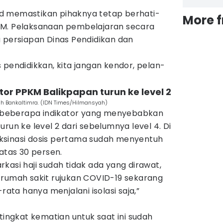
d memastikan pihaknya tetap berhati-
More 
TM. Pelaksanaan pembelajaran secara
u persiapan Dinas Pendidikan dan
 pendidikkan, kita jangan kendor, pelan-
tor PPKM Balikpapan turun ke level 2
h Bankaltimra. (IDN Times/Hilmansyah)
beberapa indikator yang menyebabkan
run ke level 2 dari sebelumnya level 4. Di
ksinasi dosis pertama sudah menyentuh
 atas 30 persen.
barkasi haji sudah tidak ada yang dirawat,
 rumah sakit rujukan COVID-19 sekarang
-rata hanya menjalani isolasi saja,”
tingkat kematian untuk saat ini sudah