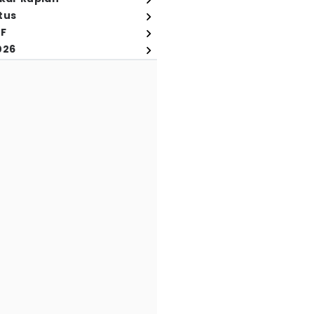
tus
FF
026