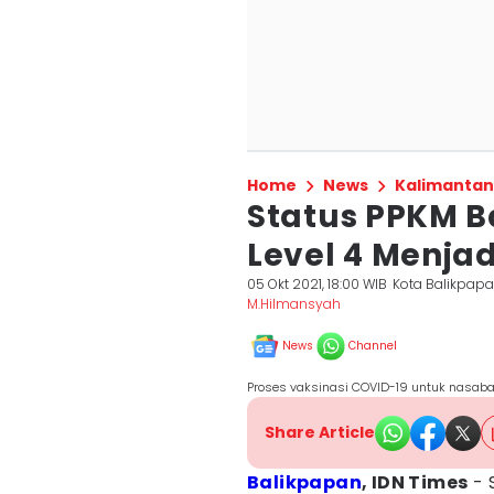
Home
News
Kalimantan
Status PPKM B
Level 4 Menjad
05 Okt 2021, 18:00 WIB
Kota Balikpap
M.Hilmansyah
News
Channel
Proses vaksinasi COVID-19 untuk nasaba
Share Article
Balikpapan
, IDN Times
- 