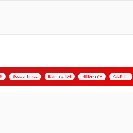
6
Soccer Times
Iklanin di IDN
INSIDENESIA
Yuk Pilih !