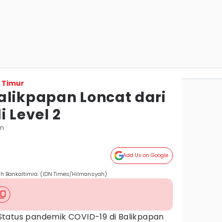
 Timur
alikpapan Loncat dari
i Level 2
an
Add Us on Google
h Bankaltimra. (IDN Times/Hilmansyah)
Status pandemik COVID-19 di Balikpapan