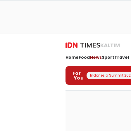
KALTIM
Home
Food
News
Sport
Travel
For
Indonesia Summit 202
You