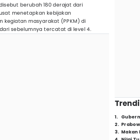
disebut berubah 180 derajat dari
usat menetapkan kebijakan
 kegiatan masyarakat (PPKM) di
dari sebelumnya tercatat di level 4.
Trendi
1
.
Gubern
2
.
Prabow
3
.
Makan B
4
.
Nilai T