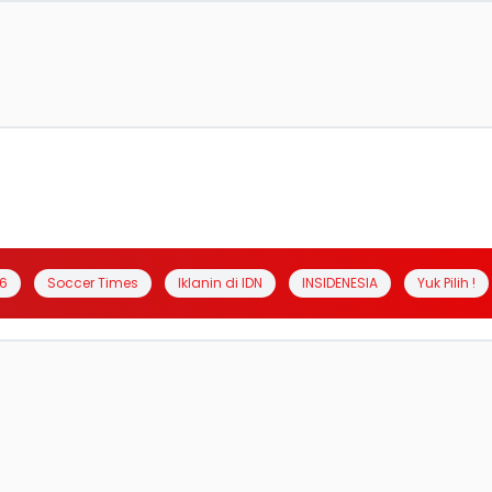
6
Soccer Times
Iklanin di IDN
INSIDENESIA
Yuk Pilih !