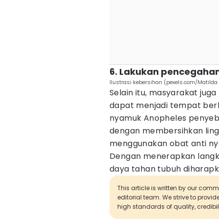
6. Lakukan pencegahan
Ilustrasi kebersihan (pexels.com/Matil
Selain itu, masyarakat jug
dapat menjadi tempat be
nyamuk Anopheles penyeba
dengan membersihkan ling
menggunakan obat anti n
Dengan menerapkan langka
daya tahan tubuh diharapk
This article is written by our com
editorial team. We strive to provi
high standards of quality, credibil