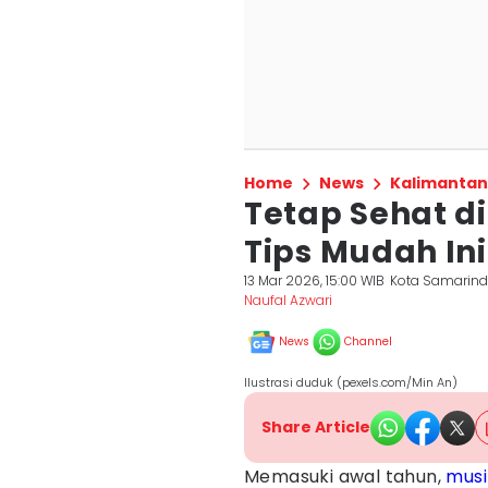
Home
News
Kalimantan
Tetap Sehat di
Tips Mudah Ini
13 Mar 2026, 15:00 WIB
Kota Samarin
Naufal Azwari
News
Channel
Ilustrasi duduk (pexels.com/Min An)
Share Article
Memasuki awal tahun,
musi