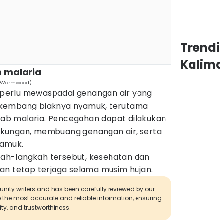
Trend
Kalim
 malaria
da Wormwood)
a perlu mewaspadai genangan air yang
rkembang biaknya nyamuk, terutama
b malaria. Pencegahan dapat dilakukan
kungan, membuang genangan air, serta
yamuk.
h-langkah tersebut, kesehatan dan
an tetap terjaga selama musim hujan.
munity writers and has been carefully reviewed by our
de the most accurate and reliable information, ensuring
ity, and trustworthiness.