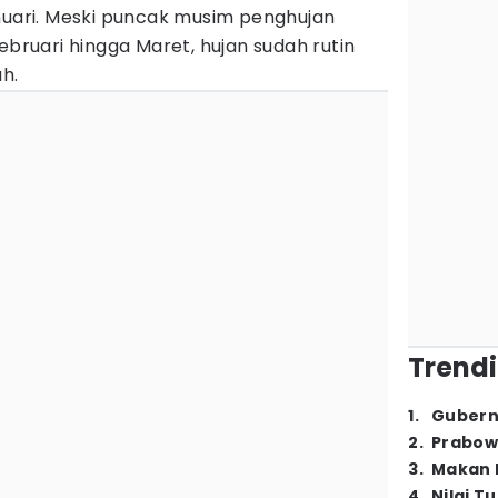
nuari. Meski puncak musim penghujan
ebruari hingga Maret, hujan sudah rutin
h.
Trendi
1
.
Gubern
2
.
Prabow
3
.
Makan B
4
.
Nilai T