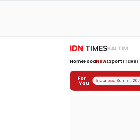
KALTIM
Home
Food
News
Sport
Travel
For
Indonesia Summit 202
You