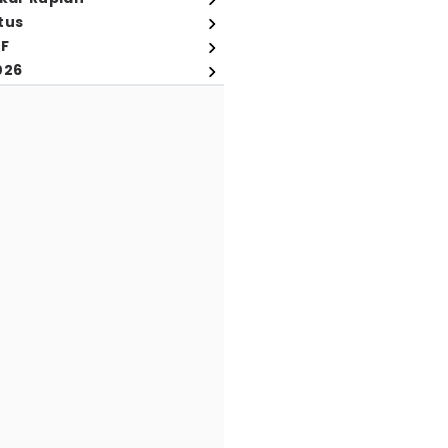
tus
FF
026