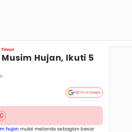
 Timur
 Musim Hujan, Ikuti 5
da
Add Us on Google
m hujan
mulai melanda sebagian besar