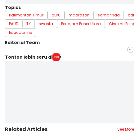
Topics
Kalimantan Timur
guru
madrasah
samarinda
balik
PAUD
TK
swasta
Penajam Paser Utara
Give me Perspec
Educate me
Editorial Team
Editor
Tonton lebih seru di
Ervan Masbanjar
Editor
Sri Gunawan Wibisono
Related Articles
See More