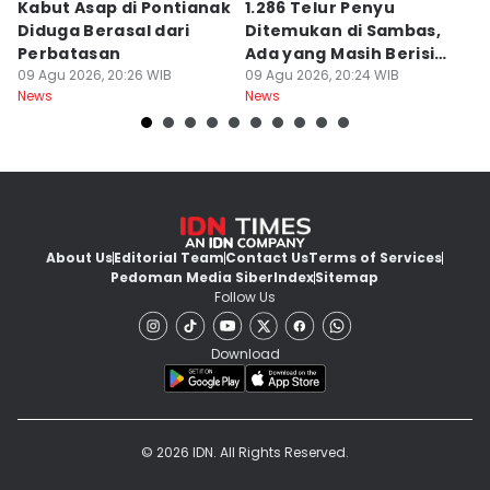
Kabut Asap di Pontianak
1.286 Telur Penyu
P
Diduga Berasal dari
Ditemukan di Sambas,
P
Perbatasan
Ada yang Masih Berisi
W
09 Agu 2026, 20:26 WIB
Embrio
09 Agu 2026, 20:24 WIB
Kh
09
News
News
Ne
About Us
Editorial Team
Contact Us
Terms of Services
Pedoman Media Siber
Index
Sitemap
Follow Us
Download
© 2026 IDN. All Rights Reserved.