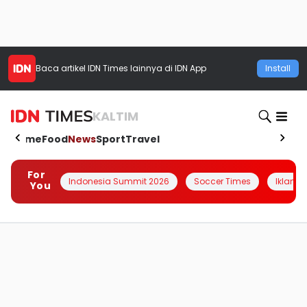
Baca artikel
IDN Times
lainnya di IDN App
Install
KALTIM
Home
Food
News
Sport
Travel
For
Indonesia Summit 2026
Soccer Times
Iklanin 
You