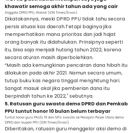
khawatir semoga akhir tahun ada yang cair
Anggota DPRD PPU, Wakidi (IDN Times/Ervan)
Dikatakannya, meski DPRD PPU tidak tahu secara
persis situasi kas daerah.Tetapi baginya jika
memperhatikan mana prioritas dan jadi hajat
orang banyak itu didahulukan. Prinsipnya seperti
itu, bisa saja menjadi hutang tahun 2022, karena
secara aturan masih diperbolehkan.
“Masih ada kemungkinan pencairan dana hibah itu
dilakukan pada akhir 2021. Namun secara umum,
tutup buku kas negara tinggal menghitung hari.
Sangat masuk akal jika pemberian dana itu
berpindah tahun ke 2022," sebutnya.
5. Ratusan guru swasta demo DPRD dan Pemkab
PPU tuntut honor 10 bulan belum terbayar
Tuntut honor guru PAUD, TK dan MTs swasta se Penajam Paser Utara demo
DPRD dan bupati PPU (IDN Times/Ervan)
Diberitakan, ratusan guru menggelar aksi demo di