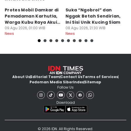
Protes Mobil Damkar di
Suka “Ngobrol” dan
G
Pemadaman Karhutla,
Nggak Betah Sendirian,
Ke
Warga Kubu Raya Akui
Ini Sisi Unik Kucing Siam
K
Khilaf
09 Agu 2026, 01:00 WIB
08 Agu 2026, 21:30 WIB
08
News
News
Ne
About Us
Editorial Team
Contact Us
Terms of Services
Pedoman Media Siber
Index
Sitemap
Follow Us
Download
© 2026 IDN. All Rights Reserved.