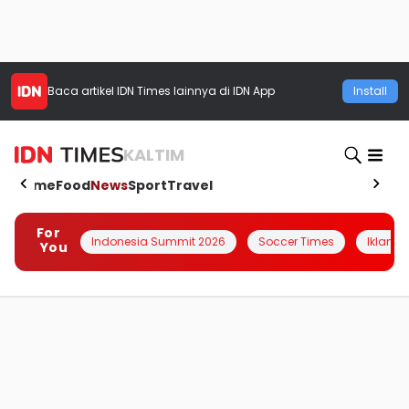
Baca artikel
IDN Times
lainnya di IDN App
Install
KALTIM
Home
Food
News
Sport
Travel
For
Indonesia Summit 2026
Soccer Times
Iklanin 
You