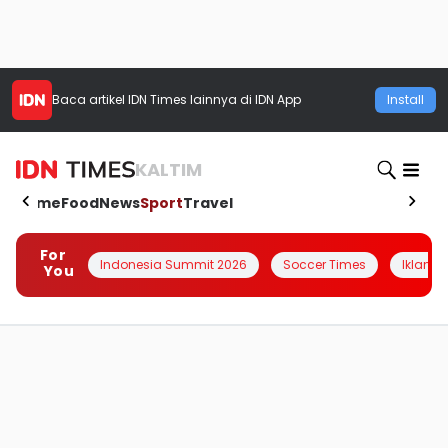
Baca artikel
IDN Times
lainnya di IDN App
Install
KALTIM
Home
Food
News
Sport
Travel
For
Indonesia Summit 2026
Soccer Times
Iklanin 
You