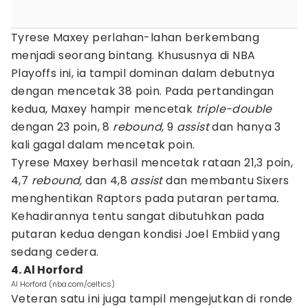
Tyrese Maxey perlahan-lahan berkembang
menjadi seorang bintang. Khususnya di NBA
Playoffs ini, ia tampil dominan dalam debutnya
dengan mencetak 38 poin. Pada pertandingan
kedua, Maxey hampir mencetak
triple-double
dengan 23 poin, 8
rebound
, 9
assist
dan hanya 3
kali gagal dalam mencetak poin.
Tyrese Maxey berhasil mencetak rataan 21,3 poin,
4,7
rebound,
dan 4,8
assist
dan membantu Sixers
menghentikan Raptors pada putaran pertama
.
Kehadirannya tentu sangat dibutuhkan pada
putaran kedua dengan kondisi Joel Embiid yang
sedang cedera.
4. Al Horford
Al Horford (nba.com/celtics)
Veteran satu ini juga tampil mengejutkan di ronde