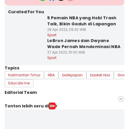
Curated For You
5 Pemain NBA yang Hobi Trash
Talk, Bikin Gaduh di Lapangan
28 Apr 2022, 09:30 WIB
Sport
LeBron James dan Dwyane
Wade Pernah Mendominasi NBA
27 Apr 2022, 15:00 WIB
Sport
Topics
Kalimantan Timur
NBA
balikpapan
basket nba
Give m
Educate me
Editorial Team
Editor
Tonton lebih seru di
Gagah N. Putra
Editor
Sri Gunawan Wibisono