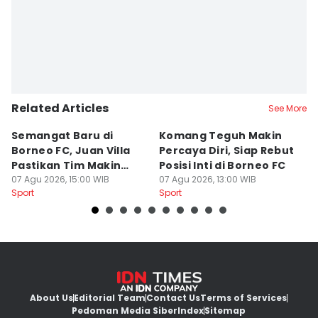
Related Articles
See More
Semangat Baru di
Komang Teguh Makin
M
Borneo FC, Juan Villa
Percaya Diri, Siap Rebut
H
Pastikan Tim Makin
Posisi Inti di Borneo FC
d
Kompak
07 Agu 2026, 15:00 WIB
07 Agu 2026, 13:00 WIB
P
07
Sport
Sport
Sp
About Us
Editorial Team
Contact Us
Terms of Services
Pedoman Media Siber
Index
Sitemap