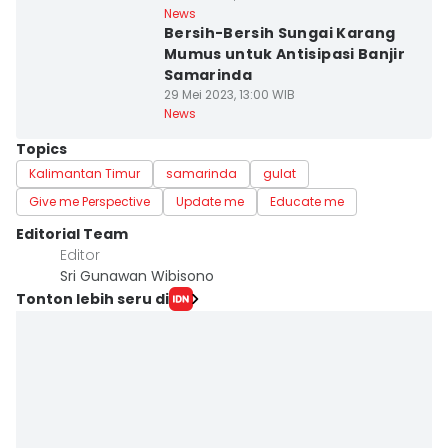
News
Bersih-Bersih Sungai Karang
Mumus untuk Antisipasi Banjir
Samarinda
29 Mei 2023, 13:00 WIB
News
Topics
Kalimantan Timur
samarinda
gulat
Give me Perspective
Update me
Educate me
Editorial Team
Editor
Sri Gunawan Wibisono
Tonton lebih seru di