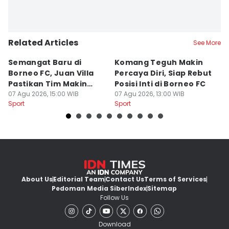
Related Articles
See More
Semangat Baru di
Komang Teguh Makin
M
Borneo FC, Juan Villa
Percaya Diri, Siap Rebut
H
Pastikan Tim Makin
Posisi Inti di Borneo FC
d
Kompak
07 Agu 2026, 15:00 WIB
07 Agu 2026, 13:00 WIB
P
07
Sport
Sport
Sp
About Us
Editorial Team
Contact Us
Terms of Services
Pedoman Media Siber
Index
Sitemap
Follow Us
Download