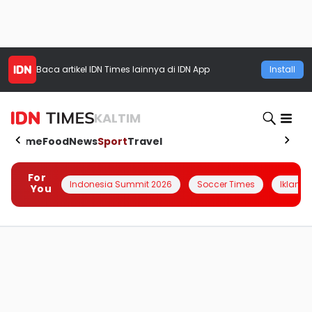
Baca artikel
IDN Times
lainnya di IDN App
Install
KALTIM
Home
Food
News
Sport
Travel
For
Indonesia Summit 2026
Soccer Times
Iklanin 
You