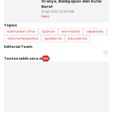
Oranye, Balikpapan dan Kutai
Barat
13 Apr 2022, 20:30 WIB
News
Topics
Kalimantan Timur
Spanyol
real madrid
sepak bola
b
Give me Perspective
Update me
Educate me
Editorial Team
Editor
Tonton lebih seru di
Gagah N. Putra
Editor
Sri Gunawan Wibisono