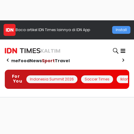
Baca artikel
IDN Times
lainnya di IDN App
Install
KALTIM
Home
Food
News
Sport
Travel
For
Indonesia Summit 2026
Soccer Times
Iklanin 
You