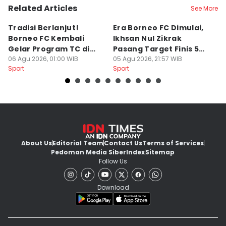
Related Articles
See More
Tradisi Berlanjut!
Era Borneo FC Dimulai,
D
Borneo FC Kembali
Ikhsan Nul Zikrak
C
Gelar Program TC di
Pasang Target Finis 5
Ba
Yogyakarta
06 Agu 2026, 01:00 WIB
Besar
05 Agu 2026, 21:57 WIB
S
28
Sport
Sport
Sp
About Us
Editorial Team
Contact Us
Terms of Services
Pedoman Media Siber
Index
Sitemap
Follow Us
Download