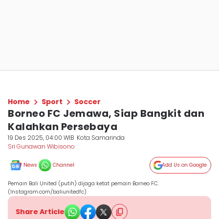
Home
Sport
Soccer
Borneo FC Jemawa, Siap Bangkit dan
Kalahkan Persebaya
19 Des 2025, 04:00 WIB
Kota Samarinda
Sri Gunawan Wibisono
News
Channel
Add Us on Google
Pemain Bali United (putih) dijaga ketat pemain Borneo FC.
(Instagram.com/baliunitedfc)
Share Article