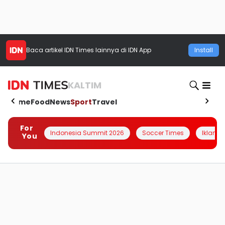
Baca artikel
IDN Times
lainnya di IDN App
Install
KALTIM
Home
Food
News
Sport
Travel
For
Indonesia Summit 2026
Soccer Times
Iklanin 
You