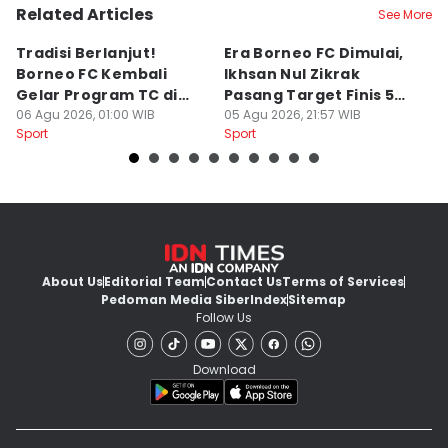
Related Articles
See More
Tradisi Berlanjut!
Era Borneo FC Dimulai,
D
Borneo FC Kembali
Ikhsan Nul Zikrak
C
Gelar Program TC di
Pasang Target Finis 5
Ba
Yogyakarta
06 Agu 2026, 01:00 WIB
Besar
05 Agu 2026, 21:57 WIB
S
28
Sport
Sport
Sp
About Us
Editorial Team
Contact Us
Terms of Services
Pedoman Media Siber
Index
Sitemap
Follow Us
Download