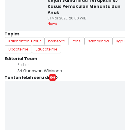
Kejari Samarinda Terapkan RJ
Kasus Pemukulan Menantu dan
Anak
31 Mar 2023, 20:00 WIB
News
Topics
Kalimantan Timur
borneo fc
rans
samarinda
liga 1
Update me
Educate me
Editorial Team
Editor
Sri Gunawan Wibisono
Tonton lebih seru di