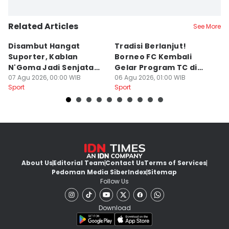
Related Articles
See More
Disambut Hangat
Tradisi Berlanjut!
E
Suporter, Kablan
Borneo FC Kembali
Ik
N'Goma Jadi Senjata
Gelar Program TC di
P
Baru Borneo FC
07 Agu 2026, 00:00 WIB
Yogyakarta
06 Agu 2026, 01:00 WIB
B
05
Sport
Sport
Sp
About Us
Editorial Team
Contact Us
Terms of Services
Pedoman Media Siber
Index
Sitemap
Follow Us
Download