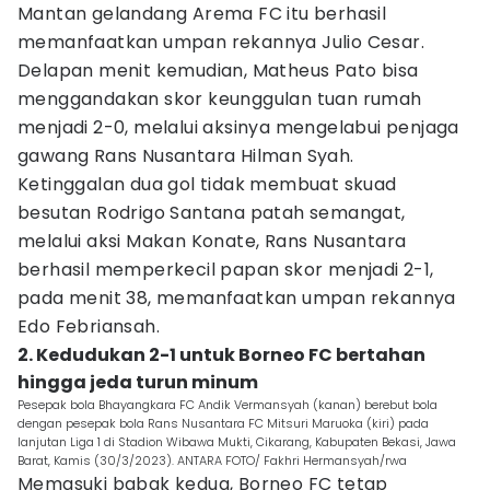
Mantan gelandang Arema FC itu berhasil
memanfaatkan umpan rekannya Julio Cesar.
Delapan menit kemudian, Matheus Pato bisa
menggandakan skor keunggulan tuan rumah
menjadi 2-0, melalui aksinya mengelabui penjaga
gawang Rans Nusantara Hilman Syah.
Ketinggalan dua gol tidak membuat skuad
besutan Rodrigo Santana patah semangat,
melalui aksi Makan Konate, Rans Nusantara
berhasil memperkecil papan skor menjadi 2-1,
pada menit 38, memanfaatkan umpan rekannya
Edo Febriansah.
2. Kedudukan 2-1 untuk Borneo FC bertahan
hingga jeda turun minum
Pesepak bola Bhayangkara FC Andik Vermansyah (kanan) berebut bola
dengan pesepak bola Rans Nusantara FC Mitsuri Maruoka (kiri) pada
lanjutan Liga 1 di Stadion Wibawa Mukti, Cikarang, Kabupaten Bekasi, Jawa
Barat, Kamis (30/3/2023). ANTARA FOTO/ Fakhri Hermansyah/rwa
Memasuki babak kedua, Borneo FC tetap