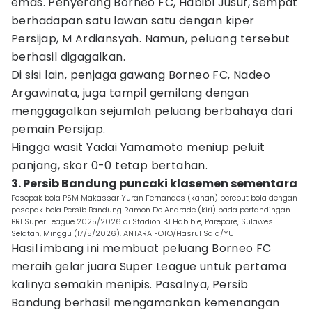
emas. Penyerang Borneo FC, Habibi Jusuf, sempat
berhadapan satu lawan satu dengan kiper
Persijap, M Ardiansyah. Namun, peluang tersebut
berhasil digagalkan.
Di sisi lain, penjaga gawang Borneo FC, Nadeo
Argawinata, juga tampil gemilang dengan
menggagalkan sejumlah peluang berbahaya dari
pemain Persijap.
Hingga wasit Yadai Yamamoto meniup peluit
panjang, skor 0-0 tetap bertahan.
3. Persib Bandung puncaki klasemen sementara
Pesepak bola PSM Makassar Yuran Fernandes (kanan) berebut bola dengan
pesepak bola Persib Bandung Ramon De Andrade (kiri) pada pertandingan
BRI Super League 2025/2026 di Stadion BJ Habibie, Parepare, Sulawesi
Selatan, Minggu (17/5/2026). ANTARA FOTO/Hasrul Said/YU
Hasil imbang ini membuat peluang Borneo FC
meraih gelar juara Super League untuk pertama
kalinya semakin menipis. Pasalnya, Persib
Bandung berhasil mengamankan kemenangan