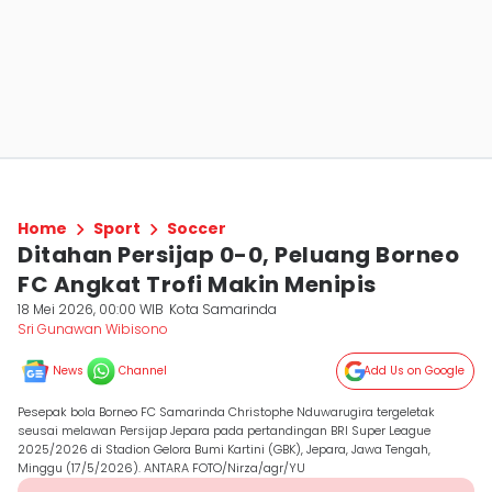
Home
Sport
Soccer
Ditahan Persijap 0-0, Peluang Borneo
FC Angkat Trofi Makin Menipis
18 Mei 2026, 00:00 WIB
Kota Samarinda
Sri Gunawan Wibisono
News
Channel
Add Us on Google
Pesepak bola Borneo FC Samarinda Christophe Nduwarugira tergeletak
seusai melawan Persijap Jepara pada pertandingan BRI Super League
2025/2026 di Stadion Gelora Bumi Kartini (GBK), Jepara, Jawa Tengah,
Minggu (17/5/2026). ANTARA FOTO/Nirza/agr/YU