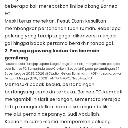
beberapa kali merepotkan lini belakang Borneo
FC.
Meski terus menekan, Pesut Etam kesulitan
membongkar pertahanan tuan rumah. Beberapa
peluang yang tercipta gagal dikonversi menjadi
gol hingga babak pertama berakhir tanpa gol.
2. Penjaga gawang kedua tim bermain
gemilang
Pesepak bola Persijap Jepara Diogo Aroujo Brito (kiri) menjatuhkan pesepak
bola Borneo FC Samarinda Jose Cleylton (kedua kiri) pada pertandingan BRI
Super League 2025/2026 di Stadion Gelora Bumi Kartini (GBK), Jepara, Jawa
Tengah, Minggu (17/5/2026). ANTARA FOTO/Nirza/agr/YU
Memasuki babak kedua, pertandingan
berlangsung semakin terbuka. Borneo FC kembali
mengambil inisiatif serangan, sementara Persijap
tetap mengandalkan skema serangan balik
melalui pemain depannya, Sudi Abdullah.
Kedua tim sama-sama memperoleh peluang