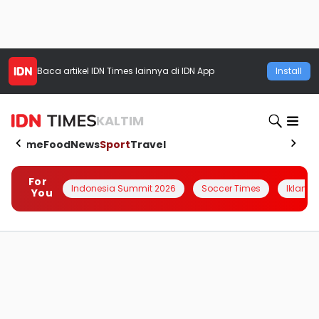
Baca artikel
IDN Times
lainnya di IDN App
Install
KALTIM
Home
Food
News
Sport
Travel
For
Indonesia Summit 2026
Soccer Times
Iklanin 
You