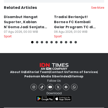
Related Articles
See More
Disambut Hangat
Tradisi Berlanjut!
E
Suporter, Kablan
Borneo FC Kembali
Ik
N'Goma Jadi Senjata
Gelar Program TC di
P
Baru Borneo FC
07 Agu 2026, 00:00 WIB
Yogyakarta
06 Agu 2026, 01:00 WIB
B
05
Sport
Sport
Sp
About Us
Editorial Team
Contact Us
Terms of Services
Pedoman Media Siber
Index
Sitemap
Follow Us
Download