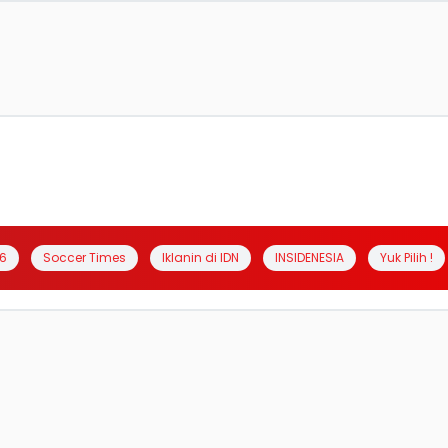
6
Soccer Times
Iklanin di IDN
INSIDENESIA
Yuk Pilih !