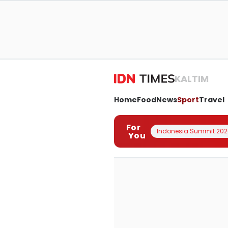
KALTIM
Home
Food
News
Sport
Travel
For
Indonesia Summit 202
You