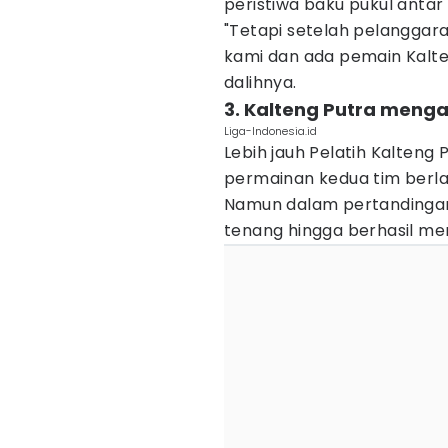
peristiwa baku pukul antar
"Tetapi setelah pelanggar
kami dan ada pemain Kalte
dalihnya.
3. Kalteng Putra meng
Liga-Indonesia.id
Lebih jauh Pelatih Kalteng
permainan kedua tim berla
Namun dalam pertandingan 
tenang hingga berhasil m