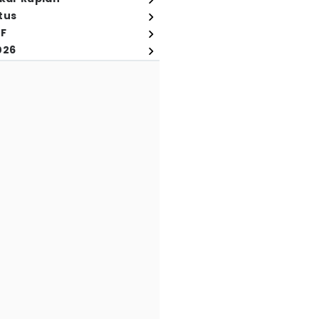
tus
FF
026