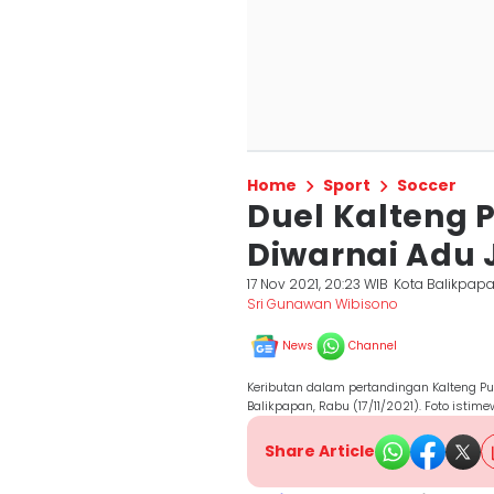
Home
Sport
Soccer
Duel Kalteng P
Diwarnai Adu 
17 Nov 2021, 20:23 WIB
Kota Balikpap
Sri Gunawan Wibisono
News
Channel
Keributan dalam pertandingan Kalteng Put
Balikpapan, Rabu (17/11/2021). Foto istim
Share Article