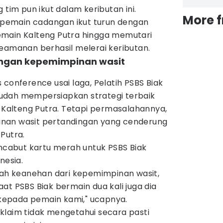
g tim pun ikut dalam keributan ini.
More 
, pemain cadangan ikut turun dengan
emain Kalteng Putra hingga memutari
eamanan berhasil melerai keributan.
engan kepemimpinan wasit
 conference usai laga, Pelatih PSBS Biak
udah mempersiapkan strategi terbaik
alteng Putra. Tetapi permasalahannya,
nan wasit pertandingan yang cenderung
 Putra.
encabut kartu merah untuk PSBS Biak
onesia.
alah keanehan dari kepemimpinan wasit,
at PSBS Biak bermain dua kali juga dia
epada pemain kami," ucapnya.
klaim tidak mengetahui secara pasti