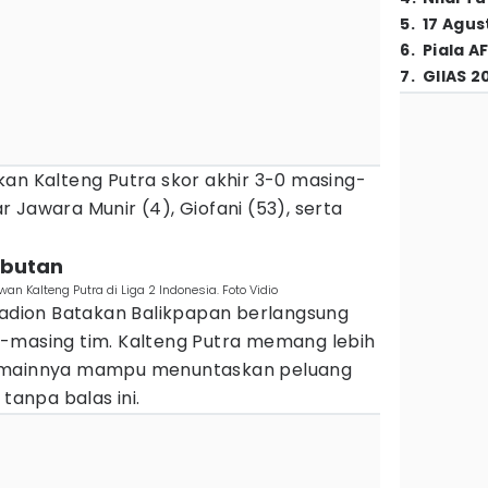
5
.
17 Agus
6
.
Piala A
7
.
GIIAS 2
an Kalteng Putra skor akhir 3-0 masing-
 Jawara Munir (4), Giofani (53), serta
ributan
n Kalteng Putra di Liga 2 Indonesia. Foto Vidio
Stadion Batakan Balikpapan berlangsung
-masing tim. Kalteng Putra memang lebih
pemainnya mampu menuntaskan peluang
 tanpa balas ini.