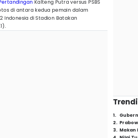
Pertandingan
Kalteng Putra versus PSBS
jotos di antara kedua pemain dalam
2 Indonesia di Stadion Batakan
1).
Trendi
1
.
Gubern
2
.
Prabow
3
.
Makan B
4
.
Nilai T