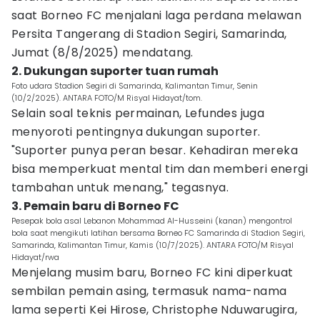
saat Borneo FC menjalani laga perdana melawan
Persita Tangerang di Stadion Segiri, Samarinda,
Jumat (8/8/2025) mendatang.
2. Dukungan suporter tuan rumah
Foto udara Stadion Segiri di Samarinda, Kalimantan Timur, Senin
(10/2/2025). ANTARA FOTO/M Risyal Hidayat/tom.
Selain soal teknis permainan, Lefundes juga
menyoroti pentingnya dukungan suporter.
"Suporter punya peran besar. Kehadiran mereka
bisa memperkuat mental tim dan memberi energi
tambahan untuk menang," tegasnya.
3. Pemain baru di Borneo FC
Pesepak bola asal Lebanon Mohammad Al-Husseini (kanan) mengontrol
bola saat mengikuti latihan bersama Borneo FC Samarinda di Stadion Segiri,
Samarinda, Kalimantan Timur, Kamis (10/7/2025). ANTARA FOTO/M Risyal
Hidayat/rwa
Menjelang musim baru, Borneo FC kini diperkuat
sembilan pemain asing, termasuk nama-nama
lama seperti Kei Hirose, Christophe Nduwarugira,