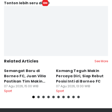
Tonton lebih seru di
Related Articles
See More
Semangat Baru di
Komang Teguh Makin
M
Borneo FC, Juan Villa
Percaya Diri, Siap Rebut
H
Pastikan Tim Makin
Posisi Inti di Borneo FC
d
Kompak
07 Agu 2026, 15:00 WIB
07 Agu 2026, 13:00 WIB
P
07
Sport
Sport
Sp