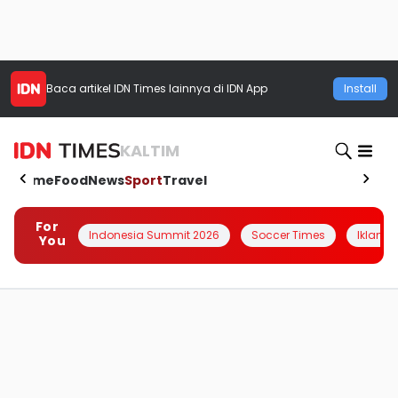
Baca artikel
IDN Times
lainnya di IDN App
Install
KALTIM
Home
Food
News
Sport
Travel
For
Indonesia Summit 2026
Soccer Times
Iklanin 
You