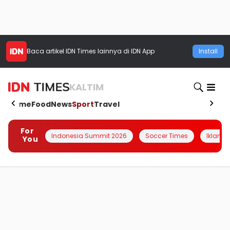
Baca artikel
IDN Times
lainnya di IDN App
Install
KALTIM
Home
Food
News
Sport
Travel
For
Indonesia Summit 2026
Soccer Times
Iklanin 
You