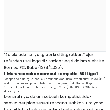
“Selalu ada hal yang perlu ditingkatkan,” ujar
Lefundes usai laga di Stadion Segiri dalam website
Borneo FC, Rabu (13/8/2025).
1. Merencanakan sambut kompetisi BRI Liga 1
Pesepak bola asing Borneo FC Samarinda asal Brasil Westherley Garcia (kiri)
berlatih disaksikan pelatih Fabio Lefundes (kanan) di Stadion Segiri,
Samarinda, Kalimantan Timur, Jumat (1/8/2025). ANTARA FOTO/M Risyal
Hidayat/bar
Menurutnya, dalam sebuah kompetisi, tidak
semua berjalan sesuai rencana. Bahkan, tim yang
tampil lebih baik pun belum tentu keluar sebagai