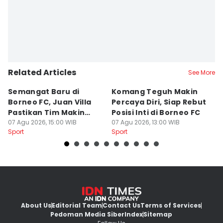
Related Articles
See More
Semangat Baru di
Komang Teguh Makin
M
Borneo FC, Juan Villa
Percaya Diri, Siap Rebut
H
Pastikan Tim Makin
Posisi Inti di Borneo FC
d
Kompak
07 Agu 2026, 15:00 WIB
07 Agu 2026, 13:00 WIB
P
07
Sport
Sport
Sp
About Us
Editorial Team
Contact Us
Terms of Services
Pedoman Media Siber
Index
Sitemap