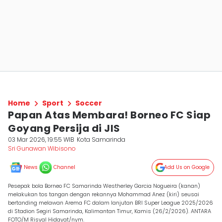
Home
Sport
Soccer
Papan Atas Membara! Borneo FC Siap
Goyang Persija di JIS
03 Mar 2026, 19:55 WIB
Kota Samarinda
Sri Gunawan Wibisono
News
Channel
Add Us on Google
Pesepak bola Borneo FC Samarinda Westherley Garcia Nogueira (kanan)
melakukan tos tangan dengan rekannya Mohammad Anez (kiri) seusai
bertanding melawan Arema FC dalam lanjutan BRI Super League 2025/2026
di Stadion Segiri Samarinda, Kalimantan Timur, Kamis (26/2/2026). ANTARA
FOTO/M Risyal Hidayat/nym.