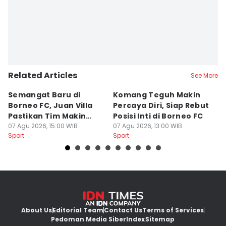
Related Articles
See More
Semangat Baru di
Komang Teguh Makin
M
Borneo FC, Juan Villa
Percaya Diri, Siap Rebut
H
Pastikan Tim Makin
Posisi Inti di Borneo FC
d
Kompak
07 Agu 2026, 15:00 WIB
07 Agu 2026, 13:00 WIB
P
07
Sport
Sport
Sp
About Us
Editorial Team
Contact Us
Terms of Services
Pedoman Media Siber
Index
Sitemap