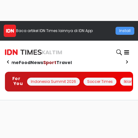
Baca artikel
IDN Times
lainnya di IDN App
Install
KALTIM
Home
Food
News
Sport
Travel
For
Indonesia Summit 2026
Soccer Times
Iklanin 
You