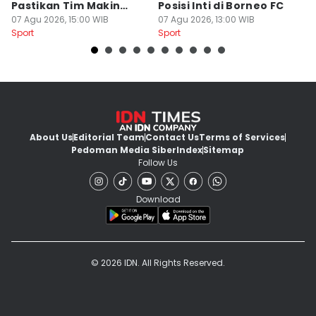
Pastikan Tim Makin
Posisi Inti di Borneo FC
d
Kompak
07 Agu 2026, 15:00 WIB
07 Agu 2026, 13:00 WIB
P
07
Sport
Sport
Sp
About Us
Editorial Team
Contact Us
Terms of Services
Pedoman Media Siber
Index
Sitemap
Follow Us
Download
© 2026 IDN. All Rights Reserved.