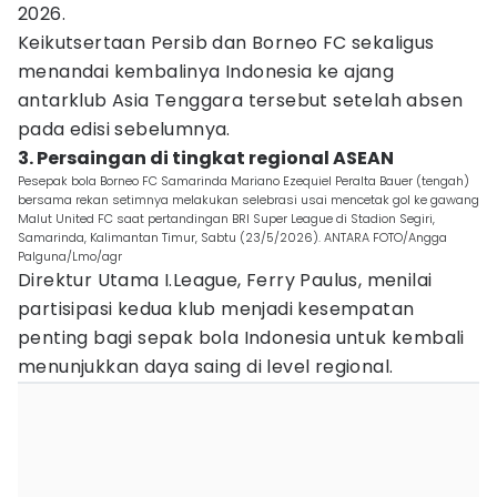
2026.
Keikutsertaan Persib dan Borneo FC sekaligus
menandai kembalinya Indonesia ke ajang
antarklub Asia Tenggara tersebut setelah absen
pada edisi sebelumnya.
3. Persaingan di tingkat regional ASEAN
Pesepak bola Borneo FC Samarinda Mariano Ezequiel Peralta Bauer (tengah)
bersama rekan setimnya melakukan selebrasi usai mencetak gol ke gawang
Malut United FC saat pertandingan BRI Super League di Stadion Segiri,
Samarinda, Kalimantan Timur, Sabtu (23/5/2026). ANTARA FOTO/Angga
Palguna/Lmo/agr
Direktur Utama I.League, Ferry Paulus, menilai
partisipasi kedua klub menjadi kesempatan
penting bagi sepak bola Indonesia untuk kembali
menunjukkan daya saing di level regional.