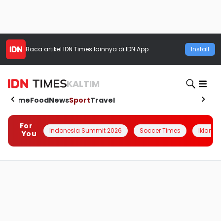
Baca artikel
IDN Times
lainnya di IDN App
Install
KALTIM
Home
Food
News
Sport
Travel
For
Indonesia Summit 2026
Soccer Times
Iklanin 
You