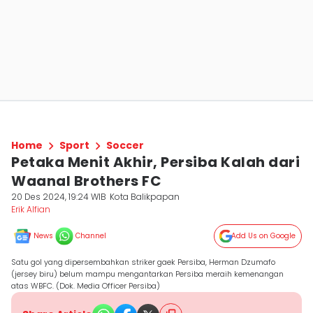
Home
Sport
Soccer
Petaka Menit Akhir, Persiba Kalah dari
Waanal Brothers FC
20 Des 2024, 19:24 WIB
Kota Balikpapan
Erik Alfian
News
Channel
Add Us on Google
Satu gol yang dipersembahkan striker gaek Persiba, Herman Dzumafo
(jersey biru) belum mampu mengantarkan Persiba meraih kemenangan
atas WBFC. (Dok. Media Officer Persiba)