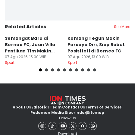
Related Articles
See More
Semangat Baru di
Komang Teguh Makin
M
Borneo FC, Juan Villa
Percaya Diri, Siap Rebut
H
Pastikan Tim Makin
Posisi Inti di Borneo FC
d
Kompak
07 Agu 2026, 15:00 WIB
07 Agu 2026, 13:00 WIB
P
07
Sport
Sport
Sp
About Us
Editorial Team
Contact Us
Terms of Services
Pedoman Media Siber
Index
Sitemap
Follow Us
Download