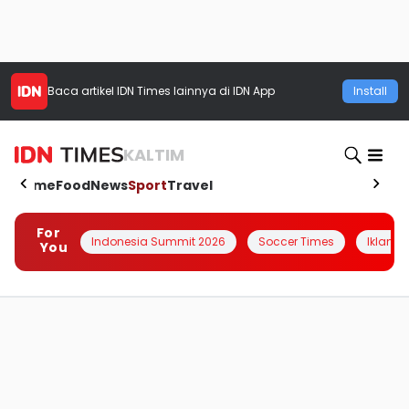
Baca artikel
IDN Times
lainnya di IDN App
Install
KALTIM
Home
Food
News
Sport
Travel
For
Indonesia Summit 2026
Soccer Times
Iklanin 
You