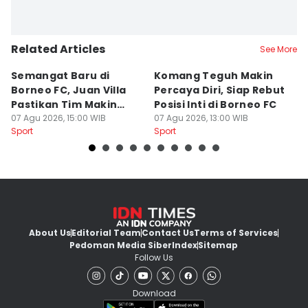
Related Articles
See More
Semangat Baru di
Komang Teguh Makin
M
Borneo FC, Juan Villa
Percaya Diri, Siap Rebut
H
Pastikan Tim Makin
Posisi Inti di Borneo FC
d
Kompak
07 Agu 2026, 15:00 WIB
07 Agu 2026, 13:00 WIB
P
07
Sport
Sport
Sp
About Us
Editorial Team
Contact Us
Terms of Services
Pedoman Media Siber
Index
Sitemap
Follow Us
Download