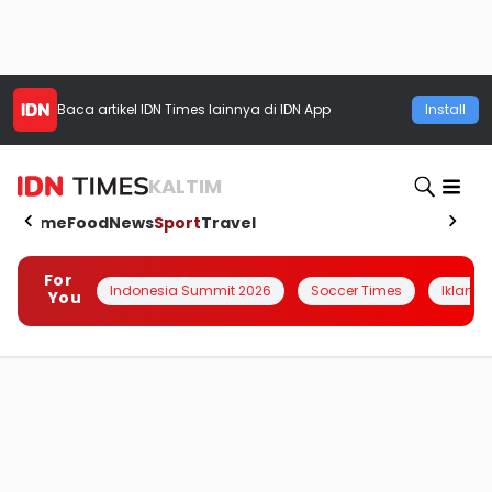
Baca artikel
IDN Times
lainnya di IDN App
Install
KALTIM
Home
Food
News
Sport
Travel
For
Indonesia Summit 2026
Soccer Times
Iklanin 
You