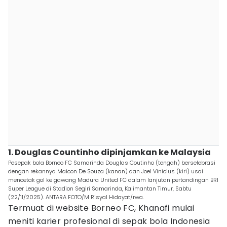
1. Douglas Countinho dipinjamkan ke Malaysia
Pesepak bola Borneo FC Samarinda Douglas Coutinho (tengah) berselebrasi
dengan rekannya Maicon De Souza (kanan) dan Joel Vinicius (kiri) usai
mencetak gol ke gawang Madura United FC dalam lanjutan pertandingan BRI
Super League di Stadion Segiri Samarinda, Kalimantan Timur, Sabtu
(22/11/2025). ANTARA FOTO/M Risyal Hidayat/rwa.
Termuat di website Borneo FC, Khanafi mulai
meniti karier profesional di sepak bola Indonesia