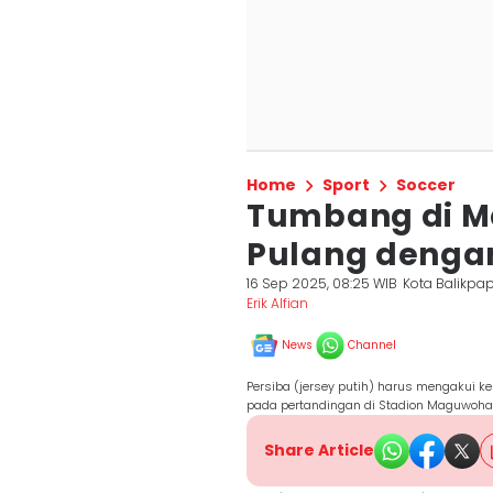
Home
Sport
Soccer
Tumbang di Ma
Pulang denga
16 Sep 2025, 08:25 WIB
Kota Balikpa
Erik Alfian
News
Channel
Persiba (jersey putih) harus mengakui ke
pada pertandingan di Stadion Maguwoharj
Share Article