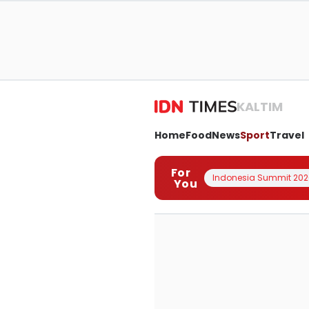
KALTIM
Home
Food
News
Sport
Travel
For
Indonesia Summit 202
You