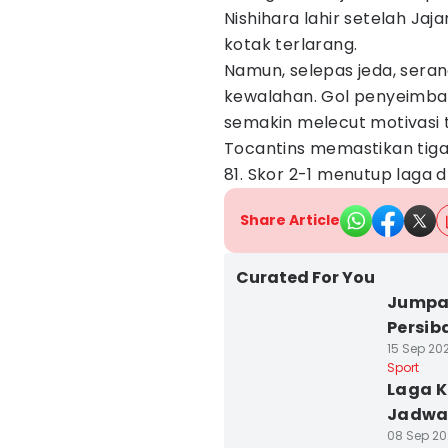
Nishihara lahir setelah Ja
kotak terlarang.
Namun, selepas jeda, sera
kewalahan. Gol penyeimban
semakin melecut motivasi 
Tocantins memastikan tiga 
81. Skor 2-1 menutup laga 
Share Article
Curated For You
Jumpa 
Persib
15 Sep 202
Sport
Laga K
Jadwal
08 Sep 20