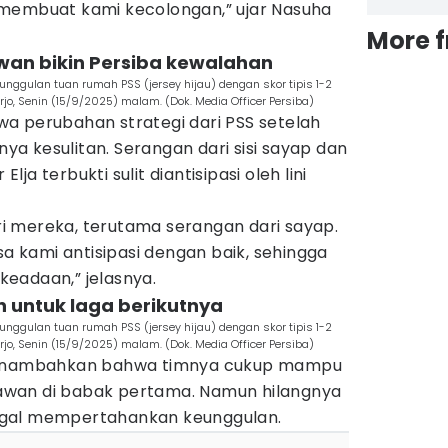
 membuat kami kecolongan,” ujar Nasuha
More 
wan bikin Persiba kewalahan
unggulan tuan rumah PSS (jersey hijau) dengan skor tipis 1-2
o, Senin (15/9/2025) malam. (Dok. Media Officer Persiba)
a perubahan strategi dari PSS setelah
a kesulitan. Serangan dari sisi sayap dan
a terbukti sulit diantisipasi oleh lini
 mereka, terutama serangan dari sayap.
sa kami antisipasi dengan baik, sehingga
eadaan,” jelasnya.
an untuk laga berikutnya
unggulan tuan rumah PSS (jersey hijau) dengan skor tipis 1-2
o, Senin (15/9/2025) malam. (Dok. Media Officer Persiba)
 menambahkan bahwa timnya cukup mampu
wan di babak pertama. Namun hilangnya
agal mempertahankan keunggulan.