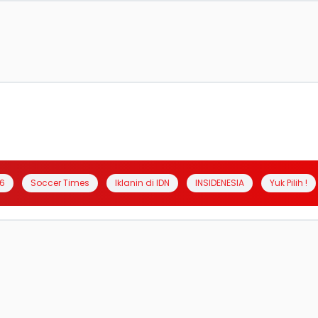
6
Soccer Times
Iklanin di IDN
INSIDENESIA
Yuk Pilih !