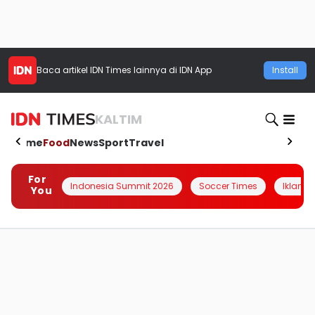
Baca artikel
IDN Times
lainnya di IDN App
Install
KALTIM
Home
Food
News
Sport
Travel
For
Indonesia Summit 2026
Soccer Times
Iklanin 
You