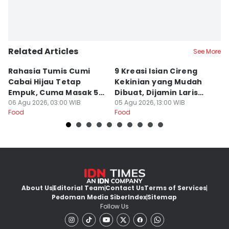
Related Articles
See More
Rahasia Tumis Cumi
9 Kreasi Isian Cireng
R
Cabai Hijau Tetap
Kekinian yang Mudah
G
Empuk, Cuma Masak 5
Dibuat, Dijamin Laris
N
Menit!
06 Agu 2026, 03:00 WIB
untuk Jualan
05 Agu 2026, 13:00 WIB
K
05
Food
Food
Fo
About Us
Editorial Team
Contact Us
Terms of Services
Pedoman Media Siber
Index
Sitemap
Follow Us