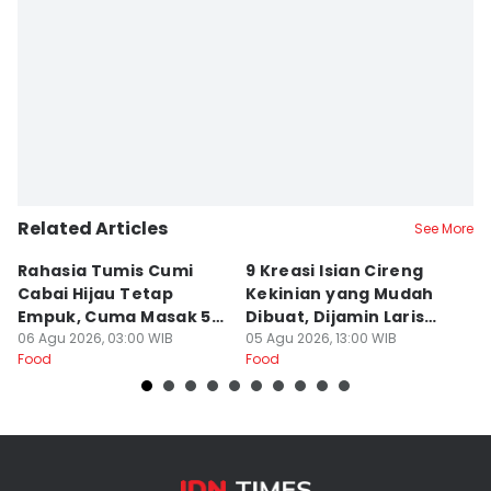
Editor
Linggauni -
Editor
Sri Gunawan Wibisono
Related Articles
See More
Rahasia Tumis Cumi
9 Kreasi Isian Cireng
R
Cabai Hijau Tetap
Kekinian yang Mudah
G
Empuk, Cuma Masak 5
Dibuat, Dijamin Laris
N
Menit!
06 Agu 2026, 03:00 WIB
untuk Jualan
05 Agu 2026, 13:00 WIB
K
05
Food
Food
Fo