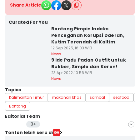
Share Article
Curated For You
Bontang Pimpin Indeks
Pencegahan Korupsi Daerah,
Kutim Terendah di Kaltim
12 Sep 2025, 16:03 WIB
News
9 Ide Padu Padan Outfit untuk
Bukber, Simple dan Keren!
23 Apr 2022, 10:56 WIB
News
Topics
Kalimantan Timur
makanan khas
sambal
seafood
m
Bontang
Editorial Team
3+
Editor
Tonton lebih seru di
Riani Rahayu