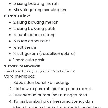
5 siung bawang merah
Minyak goreng secukupnya
Bumbu ulek:
2 siung bawang merah
2 siung bawang putih
4 buah cabai keriting
5 buah cabai rawit
½ sdt terasi
½ sdt garam (sesuaikan selera)
1 sdm gula pasir
2. Cara memasak
sambal gami borneo (instagram.com/jogjafoodhunter)
Cara membuat:
Kupas dan bersihkan udang.
Iris bawang merah, potong dadu tomat.
Ulek semua bumbu halus hingga rata.
Tumis bumbu halus bersama tomat dan
irisan bawang di cobek gerabah hingga layu.