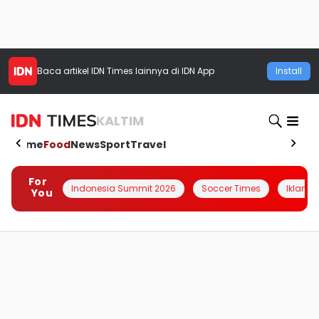
Baca artikel
IDN Times
lainnya di IDN App
Install
KALTIM
Home
Food
News
Sport
Travel
For
Indonesia Summit 2026
Soccer Times
Iklanin 
You