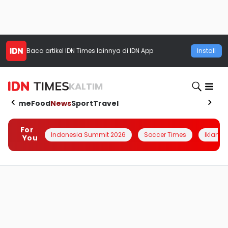
Baca artikel
IDN Times
lainnya di IDN App
Install
KALTIM
Home
Food
News
Sport
Travel
For
Indonesia Summit 2026
Soccer Times
Iklanin 
You