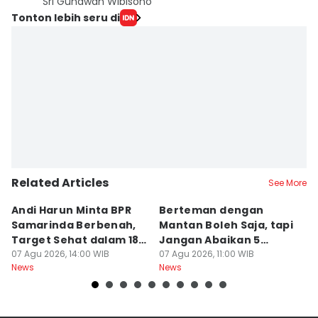
Sri Gunawan Wibisono
Tonton lebih seru di
Related Articles
See More
Andi Harun Minta BPR
Berteman dengan
B
Samarinda Berbenah,
Mantan Boleh Saja, tapi
S
Target Sehat dalam 18
Jangan Abaikan 5
A
Bulan
07 Agu 2026, 14:00 WIB
Aturan Ini
07 Agu 2026, 11:00 WIB
T
07
News
News
Ne