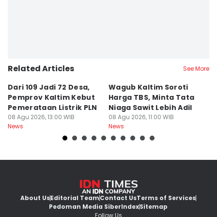
Related Articles
See More
Dari 109 Jadi 72 Desa,
Wagub Kaltim Soroti
K
Pemprov Kaltim Kebut
Harga TBS, Minta Tata
D
Pemerataan Listrik PLN
Niaga Sawit Lebih Adil
B
08 Agu 2026, 13:00 WIB
08 Agu 2026, 11:00 WIB
08
News
News
Ne
About Us
Editorial Team
Contact Us
Terms of Services
Pedoman Media Siber
Index
Sitemap
Follow Us