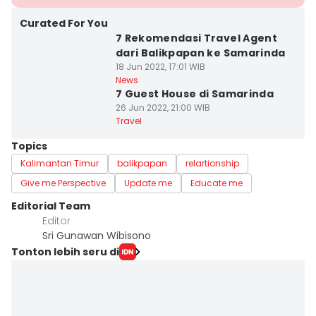
Curated For You
7 Rekomendasi Travel Agent
dari Balikpapan ke Samarinda
18 Jun 2022, 17:01 WIB
News
7 Guest House di Samarinda
26 Jun 2022, 21:00 WIB
Travel
Topics
Kalimantan Timur
balikpapan
relartionship
Give me Perspective
Update me
Educate me
Editorial Team
Editor
Sri Gunawan Wibisono
Tonton lebih seru di