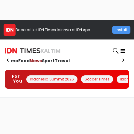
Baca artikel
IDN Times
lainnya di IDN App
Install
KALTIM
Home
Food
News
Sport
Travel
For
Indonesia Summit 2026
Soccer Times
Iklanin 
You