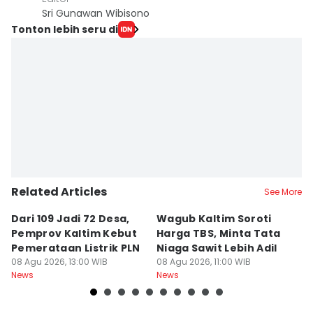
Sri Gunawan Wibisono
Tonton lebih seru di
Related Articles
See More
Dari 109 Jadi 72 Desa,
Wagub Kaltim Soroti
K
Pemprov Kaltim Kebut
Harga TBS, Minta Tata
D
Pemerataan Listrik PLN
Niaga Sawit Lebih Adil
B
08 Agu 2026, 13:00 WIB
08 Agu 2026, 11:00 WIB
08
News
News
Ne