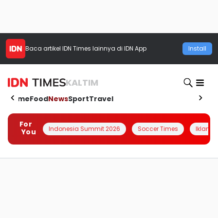
Baca artikel
IDN Times
lainnya di IDN App
Install
KALTIM
Home
Food
News
Sport
Travel
For
Indonesia Summit 2026
Soccer Times
Iklanin 
You