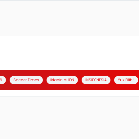
6
Soccer Times
Iklanin di IDN
INSIDENESIA
Yuk Pilih !