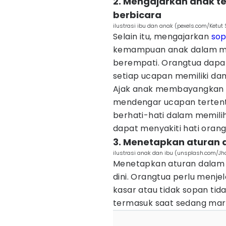
2. Mengajarkan anak t
berbicara
ilustrasi ibu dan anak (pexels.com/Ketut
Selain itu, mengajarkan
sop
kemampuan anak dalam me
berempati. Orangtua da
setiap ucapan memiliki d
Ajak anak membayangkan b
mendengar ucapan tertentu
berhati-hati dalam memili
dapat menyakiti hati orang 
3. Menetapkan aturan 
ilustrasi anak dan ibu (unsplash.com/Jh
Menetapkan aturan dalam b
dini. Orangtua perlu menj
kasar atau tidak sopan tid
termasuk saat sedang mar