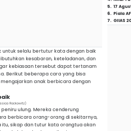
5
.
17 Agus
6
.
Piala A
7
.
GIIAS 2
ntuk selalu bertutur kata dengan baik
 Dibutuhkan kesabaran, keteladanan, dan
 agar kebiasaan tersebut dapat tertanam
. Berikut beberapa cara yang bisa
k mengajarkan anak berbicara dengan
baik
essica Rockowitz)
 peniru ulung. Mereka cenderung
ra berbicara orang-orang di sekitarnya,
itu, sikap dan tutur kata orangtua akan