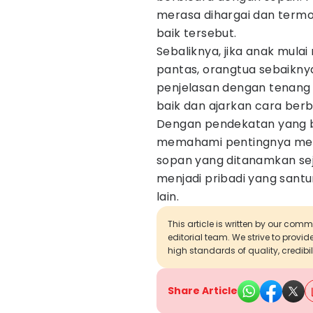
merasa dihargai dan term
baik tersebut.
Sebaliknya, jika anak mul
pantas, orangtua sebaikny
penjelasan dengan tenang 
baik dan ajarkan cara berb
Dengan pendekatan yang bi
memahami pentingnya menj
sopan yang ditanamkan se
menjadi pribadi yang santun
lain.
This article is written by our com
editorial team. We strive to provi
high standards of quality, credibil
Share Article