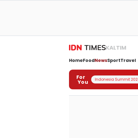
KALTIM
Home
Food
News
Sport
Travel
For
Indonesia Summit 202
You