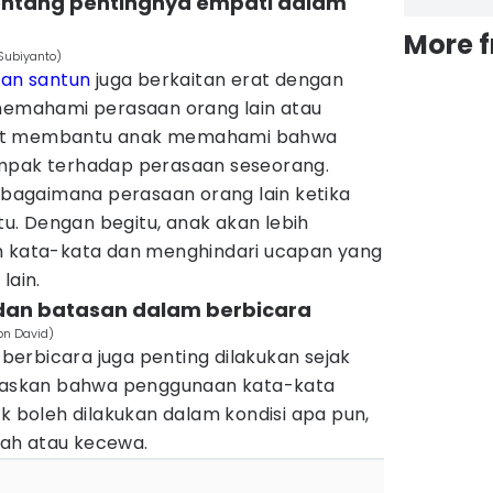
entang pentingnya empati dalam
More 
 Subiyanto)
an santun
juga berkaitan erat dengan
mahami perasaan orang lain atau
pat membantu anak memahami bahwa
ampak terhadap perasaan seseorang.
agaimana perasaan orang lain ketika
. Dengan begitu, anak akan lebih
h kata-kata dan menghindari ucapan yang
lain.
dan batasan dalam berbicara
on David)
erbicara juga penting dilakukan sejak
elaskan bahwa penggunaan kata-kata
ak boleh dilakukan dalam kondisi apa pun,
ah atau kecewa.