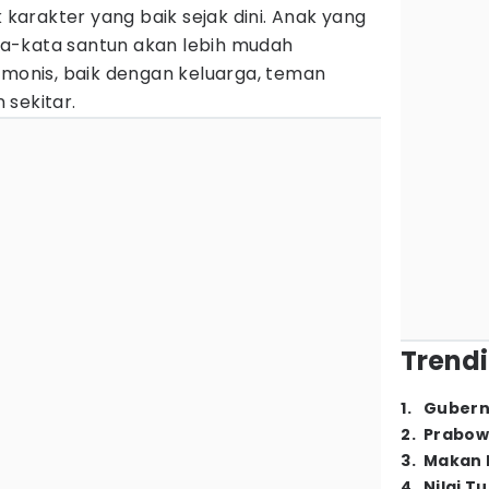
arakter yang baik sejak dini. Anak yang
a-kata santun akan lebih mudah
nis, baik dengan keluarga, teman
 sekitar.
Trendi
1
.
Gubern
2
.
Prabow
3
.
Makan B
4
.
Nilai T