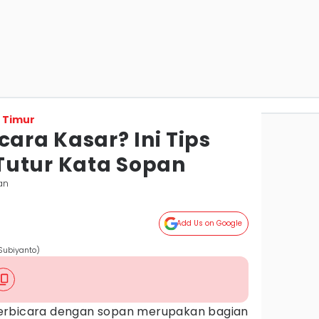
 Timur
cara Kasar? Ini Tips
Tutur Kata Sopan
an
Add Us on Google
 Subiyanto)
erbicara dengan sopan merupakan bagian