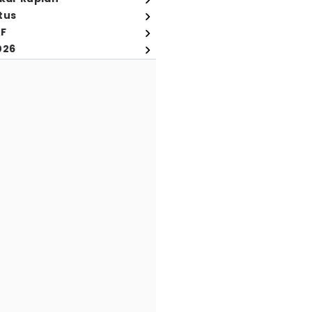
tus
FF
026