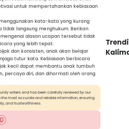
otivasi untuk mempertahankan kebiasaan
ai menggunakan kata-kata yang kurang
a tidak langsung menghukum. Berikan
mengenai alasan ucapan tersebut tidak
Trend
icara yang lebih tepat.
Kalim
jak dan konsisten, anak akan belajar
aga tutur kata. Kebiasaan berbicara
jak kecil dapat membantu anak tumbuh
, percaya diri, dan dihormati oleh orang
munity writers and has been carefully reviewed by our
de the most accurate and reliable information, ensuring
ity, and trustworthiness.