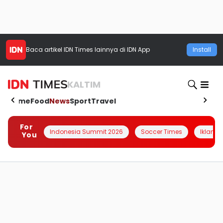
Baca artikel
IDN Times
lainnya di IDN App
Install
KALTIM
Home
Food
News
Sport
Travel
For
Indonesia Summit 2026
Soccer Times
Iklanin 
You