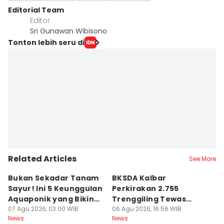
Editorial Team
Editor
Sri Gunawan Wibisono
Tonton lebih seru di
Related Articles
See More
Bukan Sekadar Tanam
BKSDA Kalbar
Be
Sayur! Ini 5 Keunggulan
Perkirakan 2.755
C
Aquaponik yang Bikin
Trenggiling Tewas
K
Takjub
07 Agu 2026, 03:00 WIB
untuk Dapat 551 Kg Sisik
06 Agu 2026, 16:56 WIB
M
06
News
News
Ne