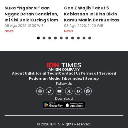
Suka “Ngobrol” dan
Gen Z Wajib Tahu! 5
B
Nggak Betah Sendirian,
Kebiasaan Ini Bisa Bikin
B
Ini Sisi Unik Kucing Siam
Kamu Makin Berkualitas
T
08 Agu 2026, 21:30 WIB
08 Agu 2026, 21:00 WIB
H
08
News
News
Ne
About Us
Editorial Team
Contact Us
Terms of Services
Pedoman Media Siber
Index
Sitemap
Follow Us
Download
© 2026 IDN. All Rights Reserved.