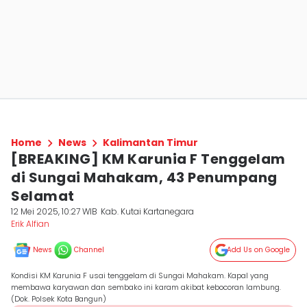
Home
News
Kalimantan Timur
[BREAKING] KM Karunia F Tenggelam
di Sungai Mahakam, 43 Penumpang
Selamat
12 Mei 2025, 10:27 WIB
Kab. Kutai Kartanegara
Erik Alfian
News
Channel
Add Us on Google
Kondisi KM Karunia F usai tenggelam di Sungai Mahakam. Kapal yang
membawa karyawan dan sembako ini karam akibat kebocoran lambung.
(Dok. Polsek Kota Bangun)