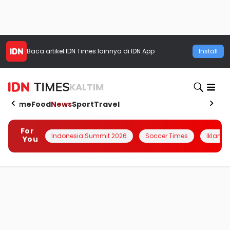
Baca artikel
IDN Times
lainnya di IDN App
Install
KALTIM
Home
Food
News
Sport
Travel
For
Indonesia Summit 2026
Soccer Times
Iklanin 
You