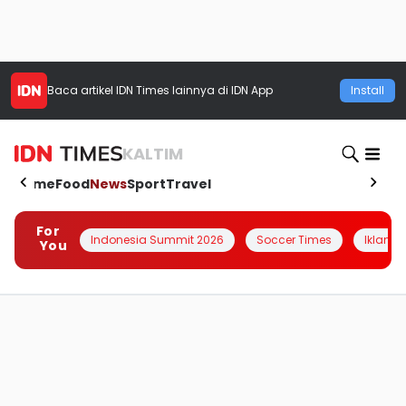
Baca artikel
IDN Times
lainnya di IDN App
Install
KALTIM
Home
Food
News
Sport
Travel
For
Indonesia Summit 2026
Soccer Times
Iklanin 
You