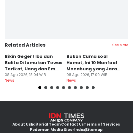
Related Articles
See More
Bikin Geger! Ibu dan
Bukan Cuma soal
Da
Balita Ditemukan Tewas
Hemat, Ini 10 Manfaat
P
Terikat, Uang dan Emas
Menabung yang Jarang
P
Hilang
08 Agu 2026, 18:04 WIB
Disadari
08 Agu 2026, 17:00 WIB
08
News
News
Ne
About Us
Editorial Team
Contact Us
Terms of Services
Pedoman Media Siber
Index
Sitemap