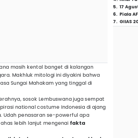
5
.
17 Agus
6
.
Piala A
7
.
GIIAS 2
na masih kental banget di kalangan
ra. Makhluk mitologi ini diyakini bahwa
sa Sungai Mahakam yang tinggal di
aerahnya, sosok Lembuswana juga sempat
nspirasi national costume Indonesia di ajang
lu. Udah penasaran se-powerful apa
bahas lebih lanjut mengenai
fakta