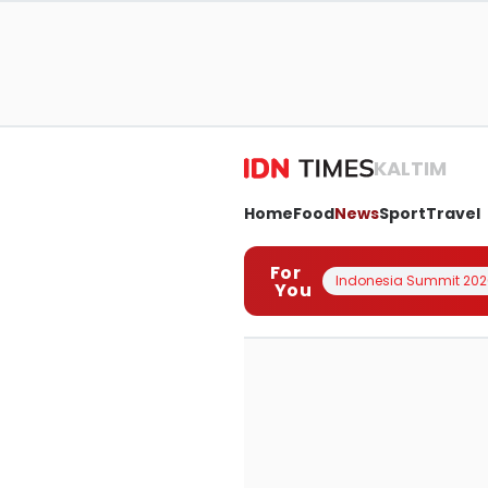
KALTIM
Home
Food
News
Sport
Travel
For
Indonesia Summit 202
You