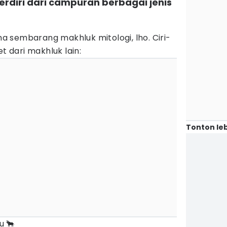
rdiri dari campuran berbagai jenis
 sembarang makhluk mitologi, lho. Ciri-
et dari makhluk lain:
Tonton leb
u 🐂