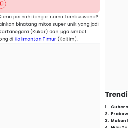
Kamu pernah dengar nama Lembuswana?
ainkan binatang mitos super unik yang jadi
Kartanegara (Kukar) dan juga simbol
ong di
Kalimantan Timur
(Kaltim).
Trendi
1
.
Gubern
2
.
Prabow
3
.
Makan B
4
.
Nilai T