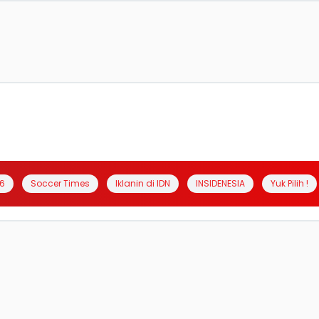
6
Soccer Times
Iklanin di IDN
INSIDENESIA
Yuk Pilih !