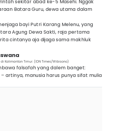
intah sekitar abad ke-5 Masehi. Nggak
ndaraan Batara Guru, dewa utama dalam
njaga bayi Putri Karang Melenu, yang
i Batara Agung Dewa Sakti, raja pertama
rita cintanya aja dijaga sama makhluk
uswana
 di Kalimantan Timur. (IDN Times/Wibisono)
awa falsafah yang dalem banget:
 – artinya, manusia harus punya sifat mulia