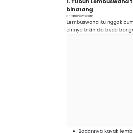
1. Tubuh Lembuswana te
binatang
antaranews.com
Lembuswana itu nggak cuma
cirinya bikin dia beda bang
Badannya kayak lemb