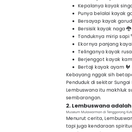
Kepalanya kayak singa
Punya belalai kayak ga
Bersayap kayak garud
Bersisik kayak naga 🐉
Tanduknya mirip sapi 
Ekornya panjang kayak
Telinganya kayak rusa
Berjenggot kayak kam
Bertaji kayak ayam 🐓
Kebayang nggak sih betap
Penduduk di sekitar Sunga
Lembuswana itu makhluk su
sembarangan.
2. Lembuswana adalah
Museum Mulawarman di Tenggarong Kutai
Menurut cerita, Lembuswa
tapi juga kendaraan spirit