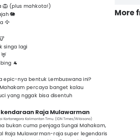
 🦁 (plus mahkota!)
More 
jah 🐘
a 🦅
🐮
 singa lagi
 🦌
bing 🐐
a epic-nya bentuk Lembuswana ini?
i Mahakam percaya banget kalau
ci yang nggak bisa disentuh
 kendaraan Raja Mulawarman
 Kartanegara Kalimantan Timu. (IDN Times/Wibisono)
na bukan cuma penjaga Sungai Mahakam,
ual Raja Mulawarman-raja super legendaris