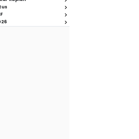
tus
FF
026