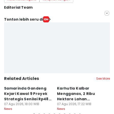
Editorial Team
Editor
Tonton lebih seru di
Linggauni -
Editor
Sri Gunawan Wibisono
Related Articles
See More
Samarinda Gandeng
Karhutla Kalbar
P
Kejari Kawal 9 Proyek
Mengganas, 2 Ribu
D
Strategis Senilai Rp48
Hektare Lahan
P
Miliar
07 Agu 2026, 18:00 WIB
Terbakar saat Kemarau
07 Agu 2026, 17:22 WIB
P
07
News
News
Ne