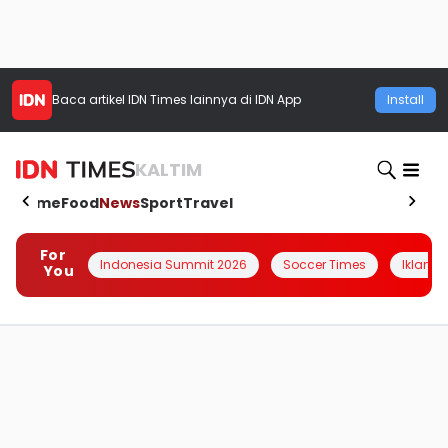
Baca artikel
IDN Times
lainnya di IDN App
Install
KALTIM
Home
Food
News
Sport
Travel
For
Indonesia Summit 2026
Soccer Times
Iklanin 
You